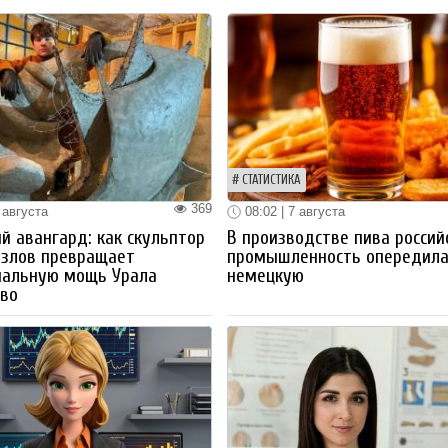
СТАТИСТИКА
369
 августа
08:02 | 7 августа
й авангард: как скульптор
В производстве пива россий
озлов превращает
промышленность опередил
иальную мощь Урала
немецкую
тво