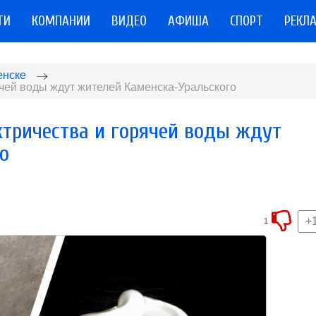
ТИ
КОМПАНИИ
ВИДЕО
АФИША
СПОРТ
РЕКЛ
енске
чей воды ждут жителей Каменска-Уральского
тричества и горячей воды ждут
о
+
1