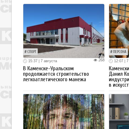
СПОРТ
ПЕРСОНА
268
15:37 | 7 августа
12:07 | 7
В Каменске-Уральском
Каменски
продолжается строительство
Данил К
легкоатлетического манежа
индустр
в искусс