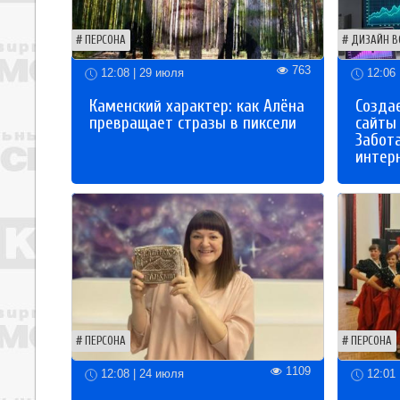
ПЕРСОНА
ДИЗАЙН В
763
12:08 | 29 июля
12:06 
Каменский характер: как Алёна
Созда
превращает стразы в пиксели
сайты
Забот
интер
ПЕРСОНА
ПЕРСОНА
1109
12:08 | 24 июля
12:01 