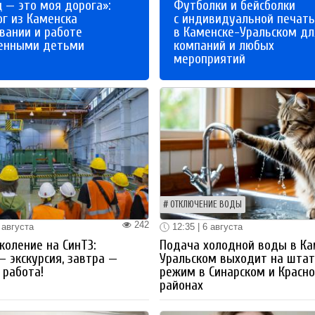
 — это моя дорога»:
Футболки и бейсболки
ог из Каменска
с индивидуальной печат
вании и работе
в Каменске-Уральском дл
бенными детьми
компаний и любых
мероприятий
ОТКЛЮЧЕНИЕ ВОДЫ
242
 августа
12:35 | 6 августа
коление на СинТЗ:
Подача холодной воды в Ка
— экскурсия, завтра —
Уральском выходит на шта
работа!
режим в Синарском и Красн
районах