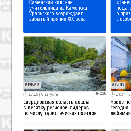
Каменский код: как
«Танец
учительница из Каменска-
педаг
Уральского возрождает
о приз
забытый пряник XIX века
с осо
ТУРИЗМ
СИНТЗ
238
17:15 | 6 августа
14:37 | 6
Свердловская область вошла
Новое по
в десятку регионов-лидеров
сегодня 
по числу туристических поездок
любимая 