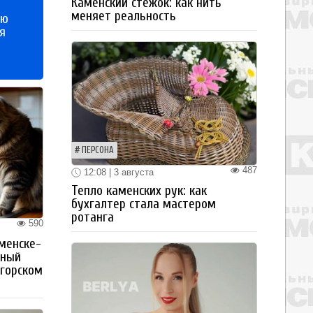
Каменский стежок: как нить
меняет реальность
ью
я
ПЕРСОНА
487
12:08 | 3 августа
Тепло каменских рук: как
бухгалтер стала мастером
ротанга
590
менске-
тный
огорском