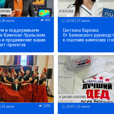
ОВРЕМЯ
ПЕРСОНА
668
| 28 июля
12:03 | 27 июля
ем и поддерживаем
Светлана Карпова:
 в Каменске-Уральском.
От банковского руководс
а и продвижение ваших
к спасению каменских сто
нет-проектов
ДИЗАЙН ВОВРЕМЯ
1229
| 22 июля
12:07 | 21 июля