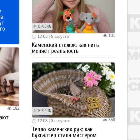
»
ра
ут
ПЕРСОНА
го
181
12:03 | 5 августа
Каменский стежок: как нить
меняет реальность
192
ПЕРСОНА
рают
356
12:08 | 3 августа
Тепло каменских рук: как
бухгалтер стала мастером