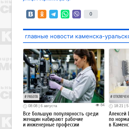
0
главные новости каменска-уральск
РАБОТА
ОТКЛЮЧЕН
84
08:08 | 6 августа
18:21 | 5
Все большую популярность среди
Алексей
женщин набирают рабочие
по норм
и инженерные профессии
в Каменс