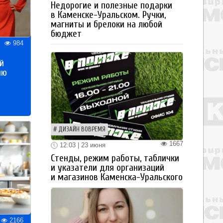
Недорогие и полезные подарки
в Каменске-Уральском. Ручки,
магниты и брелоки на любой
бюджет
984
й
ию
ДИЗАЙН ВОВРЕМЯ
1667
12:03 | 23 июня
Стенды, режим работы, таблички
и указатели для организаций
и магазинов Каменска-Уральского
2166