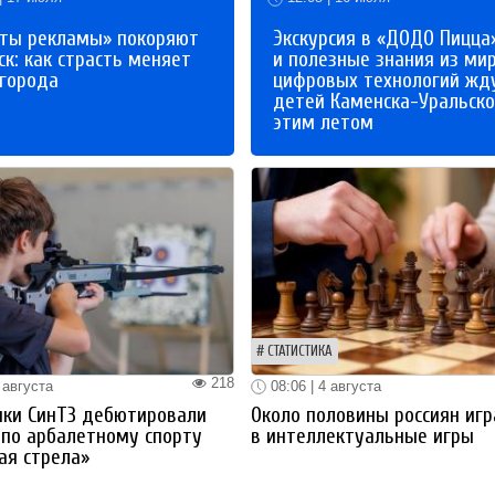
ты рекламы» покоряют
Экскурсия в «ДОДО Пицца
к: как страсть меняет
и полезные знания из ми
 города
цифровых технологий жд
детей Каменска-Уральско
этим летом
СТАТИСТИКА
218
 августа
08:06 | 4 августа
ики СинТЗ дебютировали
Около половины россиян иг
 по арбалетному спорту
в интеллектуальные игры
ая стрела»