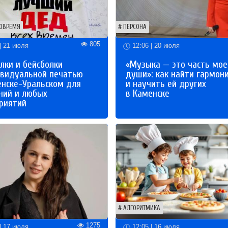
ОВРЕМЯ
ПЕРСОНА
805
| 21 июля
12:06 | 20 июля
лки и бейсболки
«Музыка — это часть мое
ивидуальной печатью
души»: как найти гармон
енске-Уральском для
и научить ей других
ний и любых
в Каменске
риятий
АЛГОРИТМИКА
1275
| 17 июля
12:05 | 16 июля