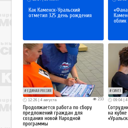
Как Каменск-Уральский
«Фана
отметил 325 день рождения
Каменс
облик
ЕДИНАЯ РОССИЯ
СИНТЗ
233
12:26 | 4 августа
09:04 | 4
Продолжается работа по сбору
Сотрудн
предложений граждан для
на кубке
создания новой Народной
«Уральск
программы