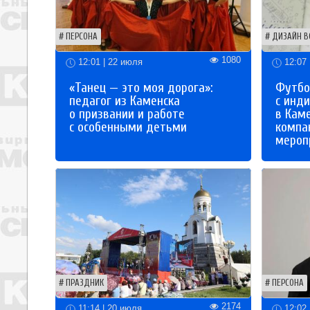
ПЕРСОНА
ДИЗАЙН В
1080
12:01 | 22 июля
12:07 
«Танец — это моя дорога»:
Футбо
педагог из Каменска
с инд
о призвании и работе
в Кам
с особенными детьми
компа
мероп
ПРАЗДНИК
ПЕРСОНА
2174
11:14 | 20 июля
12:02 