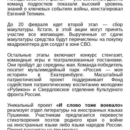
команд подростков показали высокий уровень
знаний о ключевых событиях войны, констатировал
Евгений Тепикин.
До 20 февраля идет второй этап — сбор
макулатуры. Кстати, в этой акции могут принять
участие все желающие. Вырученные от сдачи
макулатуры средства будут перечислены на покупку
квадрокоптера для солдат в зоне СВО.
Остальные этапы включают конкурс стенгазет,
командные игры и театрализованные постановки.
Они пройдут до середины мая. Команда-победитель
посетит мультимедийный парк «Россия — моя
история» в Екатеринбурге. Масштабный
патриотический проект поддерживает Фонд
содействия патриотическому воспитанию молодежи
«Рубикон» и Свердловское отделение Культурного
фронта России.
Уникальный проект
«И слово тоже воевало»
реализует отдел литературы на иностранных языках
Пушкинки. Участникам предлагается перевести
стихотворения поэтов родного края о войне
на иностранные языки либо языки народов России.
Проект рассчитан на три месяца.