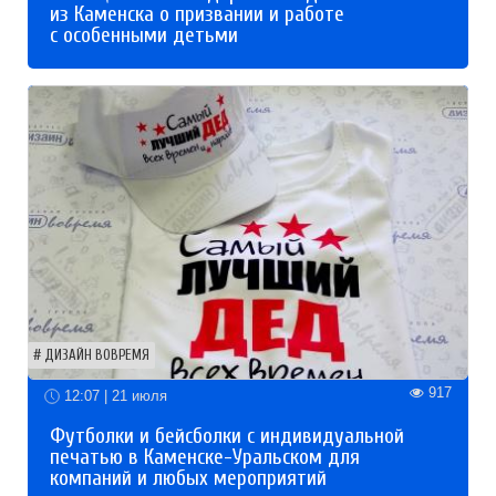
из Каменска о призвании и работе
с особенными детьми
ДИЗАЙН ВОВРЕМЯ
917
12:07 | 21 июля
Футболки и бейсболки с индивидуальной
печатью в Каменске-Уральском для
компаний и любых мероприятий