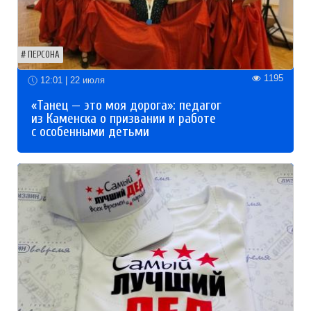
ПЕРСОНА
1195
12:01 | 22 июля
«Танец — это моя дорога»: педагог
из Каменска о призвании и работе
с особенными детьми