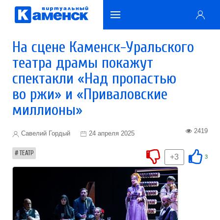
На сцене Каменск-Уральского
театра драмы покажут
спектакли «Над пропастью
во ржи» и «Приваловские
миллионы»
2419
Савелий Гордый
24 апреля 2025
ТЕАТР
+3
3