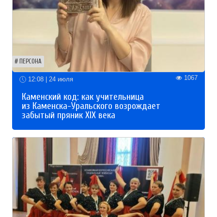
ПЕРСОНА
1067
12:08 | 24 июля
Каменский код: как учительница
из Каменска-Уральского возрождает
забытый пряник XIX века