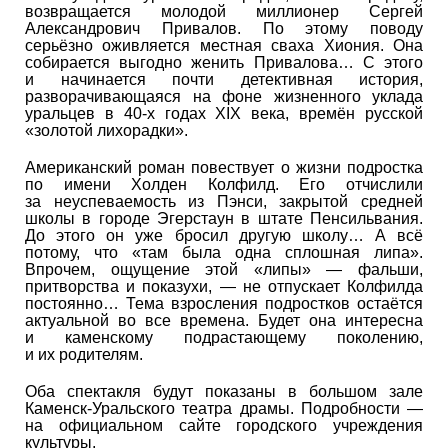
возвращается молодой миллионер Сергей
Александрович Привалов. По этому поводу
серьёзно оживляется местная сваха Хиония. Она
собирается выгодно женить Привалова… С этого
и начинается почти детективная история,
разворачивающаяся на фоне жизненного уклада
уральцев в 40-х годах XIX века, времён русской
«золотой лихорадки».
Американский роман повествует о жизни подростка
по имени Холден Колфилд. Его отчислили
за неуспеваемость из Пэнси, закрытой средней
школы в городе Эгерстаун в штате Пенсильвания.
До этого он уже бросил другую школу… А всё
потому, что «там была одна сплошная липа».
Впрочем, ощущение этой «липы» — фальши,
притворства и показухи, — не отпускает Колфилда
постоянно… Тема взросления подростков остаётся
актуальной во все времена. Будет она интересна
и каменскому подрастающему поколению,
и их родителям.
Оба спектакля будут показаны в большом зале
Каменск-Уральского театра драмы. Подробности —
на официальном сайте городского учреждения
культуры.