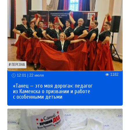
ПЕРСОНА
1182
12:01 | 22 июля
«Танец — это моя дорога»: педагог
из Каменска о призвании и работе
с особенными детьми