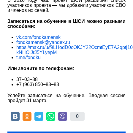
В 2026 году наш проект ШСИ расширил список
участников проекта — мы добавили участников СВО
и членов их семей.
Записаться на обучение в ШСИ можно разными
способами:
vk.com/fondkamensk
fondkamensk@yandex.ru
https://max.ru/u/f9LHodD0cOKJY22OcmtEyE7A2qptj1
kNHOlJrJ5YLyepM
t.me/fondku
Или звоните по телефонам:
37−03−88
+7 (963) 850−88−88
Успейте записаться на обучение. Вводная сессия
пройдет 31 марта.
0