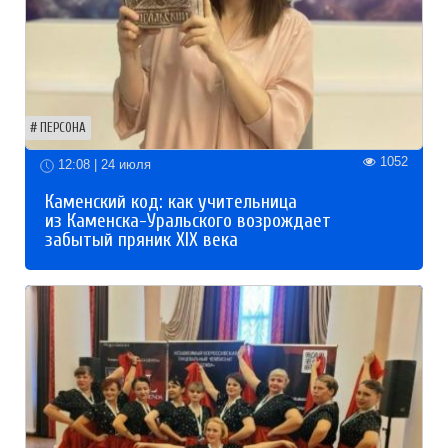
ПЕРСОНА
1052
12:08 | 24 июля
Каменский код: как учительница
из Каменска-Уральского возрождает
забытый пряник XIX века