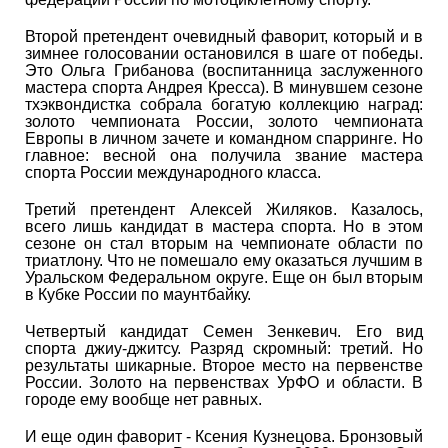
Второй претендент очевидный фаворит, который и в
зимнее голосовании остановился в шаге от победы.
Это Ольга Грибанова (воспитанница заслуженного
мастера спорта Андрея Кресса). В минувшем сезоне
тхэквондистка собрала богатую коллекцию наград:
золото чемпионата России, золото чемпионата
Европы в личном зачете и командном спарринге. Но
главное: весной она получила звание мастера
спорта России международного класса.
Третий претендент Алексей Жиляков. Казалось,
всего лишь кандидат в мастера спорта. Но в этом
сезоне он стал вторым на чемпионате области по
триатлону. Что не помешало ему оказаться лучшим в
Уральском Федеральном округе. Еще он был вторым
в Кубке России по маунтбайку.
Четвертый кандидат Семен Зенкевич. Его вид
спорта джиу-джитсу. Разряд скромный: третий. Но
результаты шикарные. Второе место на первенстве
России. Золото на первенствах УрФО и области. В
городе ему вообще нет равных.
И еще один фаворит - Ксения Кузнецова. Бронзовый