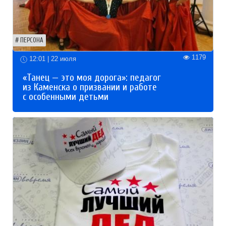
ПЕРСОНА
1179
12:01 | 22 июля
«Танец — это моя дорога»: педагог
из Каменска о призвании и работе
с особенными детьми