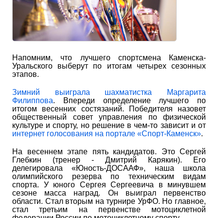
Напомним, что лучшего спортсмена Каменска-
Уральского выберут по итогам четырех сезонных
этапов.
Зимний выиграла шахматистка Маргарита
Филиппова
. Впереди определение лучшего по
итогом весенних состязаний. Победителя назовет
общественный совет управления по физической
культуре и спорту, но решение в чем-то зависит и от
интернет голосования на портале «Спорт-Каменск»
.
На весеннем этапе пять кандидатов. Это Сергей
Глебкин (тренер - Дмитрий Карякин). Его
делегировала «Юность-ДОСААФ», наша школа
олимпийского резерва по техническим видам
спорта. У юного Сергея Сергеевича в минувшем
сезоне масса наград. Он выиграл первенство
области. Стал вторым на турнире УрФО. Но главное,
стал третьим на первенстве мотоциклетной
федерации России по мотоциклетному спорту.