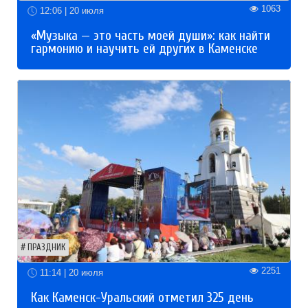
1063
12:06 | 20 июля
«Музыка — это часть моей души»: как найти
гармонию и научить ей других в Каменске
ПРАЗДНИК
2251
11:14 | 20 июля
Как Каменск-Уральский отметил 325 день