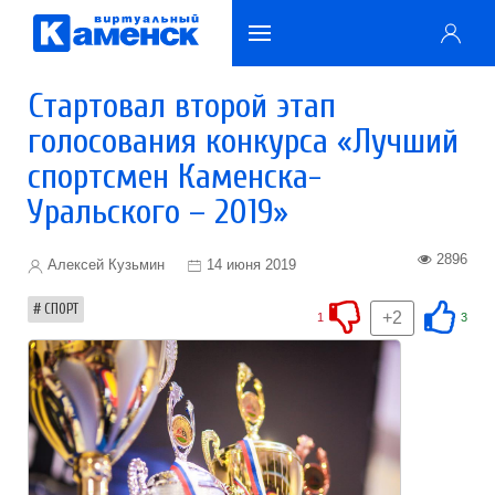
Стартовал второй этап
голосования конкурса «Лучший
спортсмен Каменска-
Уральского – 2019»
2896
Алексей Кузьмин
14 июня 2019
СПОРТ
+2
1
3