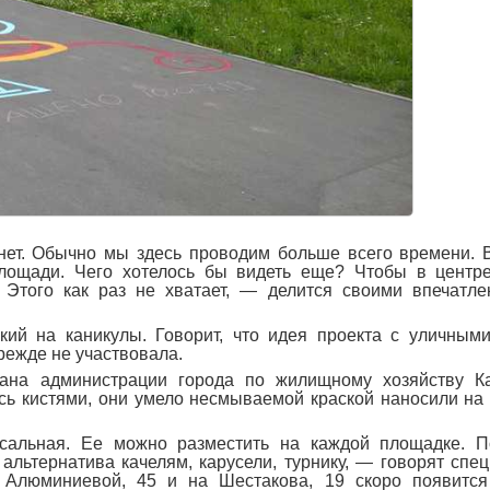
нет. Обычно мы здесь проводим больше всего времени. 
площади. Чего хотелось бы видеть еще? Чтобы в центр
 Этого как раз не хватает, ― делится своими впечатл
кий на каникулы. Говорит, что идея проекта с уличным
режде не участвовала.
гана администрации города по жилищному хозяйству Ка
сь кистями, они умело несмываемой краской наносили на
альная. Ее можно разместить на каждой площадке. П
льтернатива качелям, карусели, турнику, ― говорят спе
Алюминиевой, 45 и на Шестакова, 19 скоро появится 