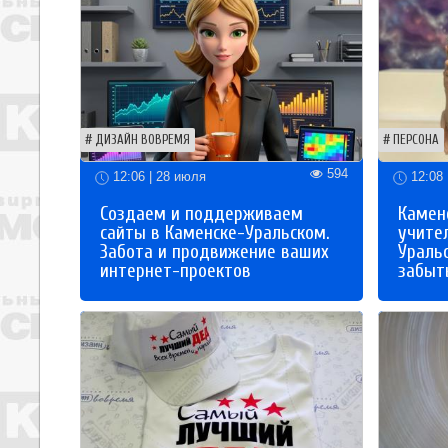
ДИЗАЙН ВОВРЕМЯ
ПЕРСОНА
594
12:06 | 28 июля
12:08 
Создаем и поддерживаем
Каменс
сайты в Каменске-Уральском.
учите
Забота и продвижение ваших
Ураль
интернет-проектов
забыты