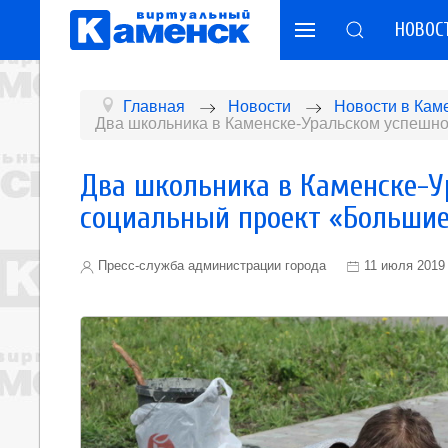
НОВОС
Главная
Новости
Новости в Кам
Два школьника в Каменске-Уральском успешн
Два школьника в Каменске-У
социальный проект «Больши
Пресс-служба администрации города
11 июля 2019