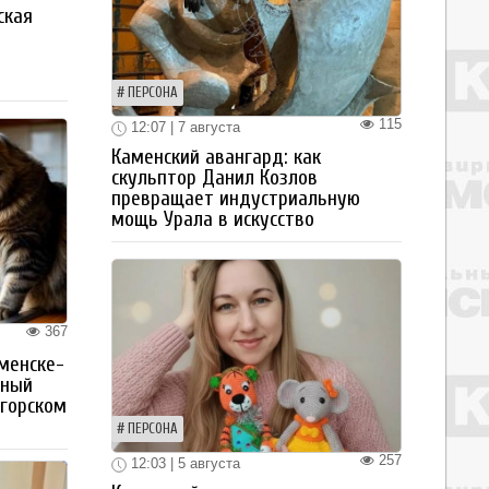
ская
а
ПЕРСОНА
115
12:07 | 7 августа
Каменский авангард: как
скульптор Данил Козлов
превращает индустриальную
мощь Урала в искусство
367
менске-
тный
огорском
ПЕРСОНА
257
12:03 | 5 августа