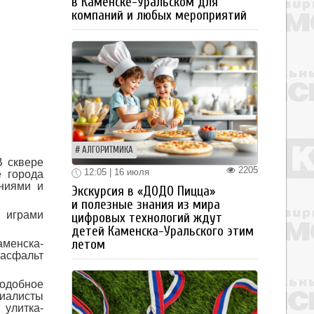
в Каменске-Уральском для
компаний и любых мероприятий
АЛГОРИТМИКА
В сквере
2205
12:05 | 16 июля
е города
ениями и
Экскурсия в «ДОДО Пицца»
и полезные знания из мира
и играми
цифровых технологий ждут
детей Каменска-Уральского этим
летом
менска-
 асфальт
одобное
циалисты
улитка-