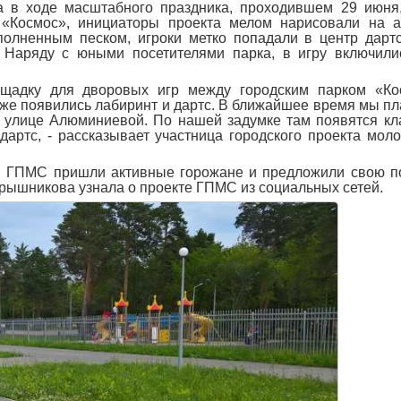
а в ходе масштабного праздника, проходившем 29 июня
«Космос», инициаторы проекта мелом нарисовали на а
олненным песком, игроки метко попадали в центр дарт
. Наряду с юными посетителями парка, в игру включил
адку для дворовых игр между городским парком «Ко
же появились лабиринт и дартс. В ближайшее время мы п
 улице Алюминиевой. По нашей задумке там появятся кл
 дартс, - рассказывает участница городского проекта мол
ам ГПМС пришли активные горожане и предложили свою 
рышникова узнала о проекте ГПМС из социальных сетей.