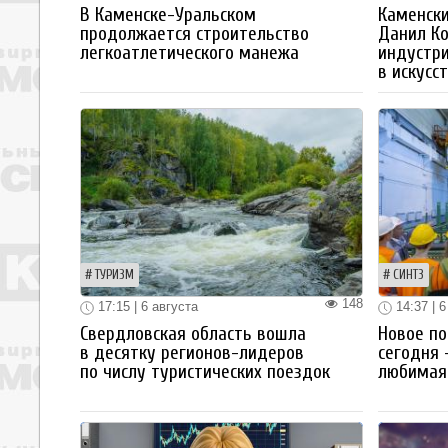
В Каменске-Уральском
Каменски
продолжается строительство
Данил К
легкоатлетического манежа
индустр
в искусс
ТУРИЗМ
СИНТЗ
148
17:15 | 6 августа
14:37 | 6
Свердловская область вошла
Новое по
в десятку регионов-лидеров
сегодня 
по числу туристических поездок
любимая 