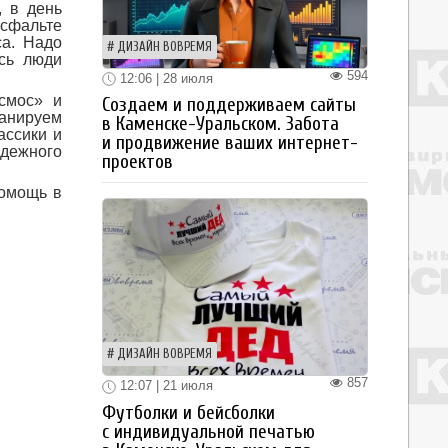
, в день
сфальте
са. Надо
ДИЗАЙН ВОВРЕМЯ
ись люди
594
12:06 | 28 июля
смос» и
Создаем и поддерживаем сайты
ланируем
в Каменске-Уральском. Забота
ассики и
и продвижение ваших интернет-
одежного
проектов
помощь в
ДИЗАЙН ВОВРЕМЯ
857
12:07 | 21 июля
Футболки и бейсболки
с индивидуальной печатью