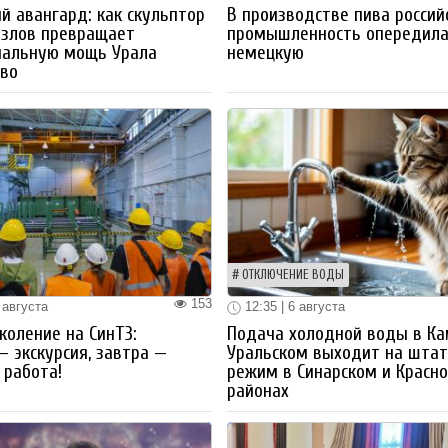
й авангард: как скульптор
В производстве пива россий
озлов превращает
промышленность опередил
иальную мощь Урала
немецкую
тво
ОТКЛЮЧЕНИЕ ВОДЫ
153
 августа
12:35 | 6 августа
коление на СинТЗ:
Подача холодной воды в Ка
— экскурсия, завтра —
Уральском выходит на шта
работа!
режим в Синарском и Красн
районах