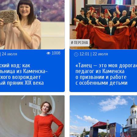
ПЕРСОНА
1008
| 24 июля
12:01 | 22 июля
кий код: как
«Танец — это моя дорога»
льница из Каменска-
педагог из Каменска
ского возрождает
о призвании и работе
й пряник XIX века
с особенными детьми