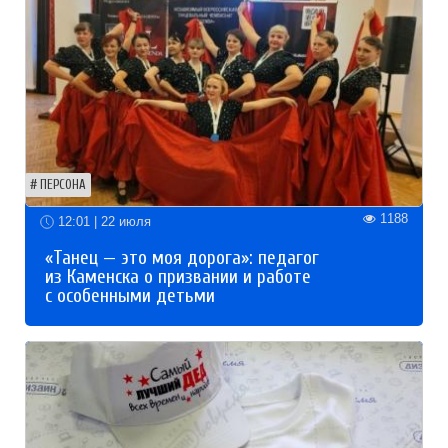
ПЕРСОНА
1188
12:01 | 22 июля
«Танец — это моя дорога»: педагог
из Каменска о призвании и работе
с особенными детьми