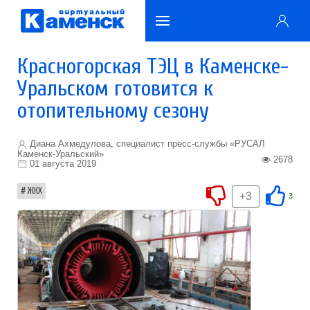
Красногорская ТЭЦ в Каменске-
Уральском готовится к
отопительному сезону
Диана Ахмедулова, специалист пресс-службы «РУСАЛ
Каменск-Уральский»
2678
01 августа 2019
ЖКХ
+3
3