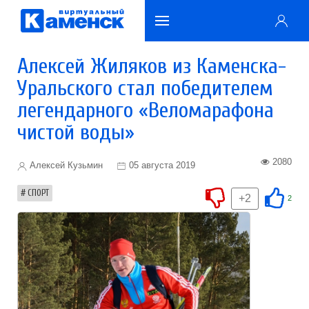
Алексей Жиляков из Каменска-
Уральского стал победителем
легендарного «Веломарафона
чистой воды»
2080
Алексей Кузьмин
05 августа 2019
СПОРТ
+2
2