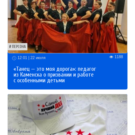
ПЕРСОНА
1188
12:01 | 22 июля
«Танец — это моя дорога»: педагог
из Каменска о призвании и работе
с особенными детьми