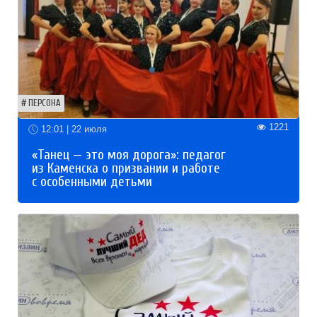
ПЕРСОНА
1221
12:01 | 22 июля
«Танец — это моя дорога»: педагог
из Каменска о призвании и работе
с особенными детьми