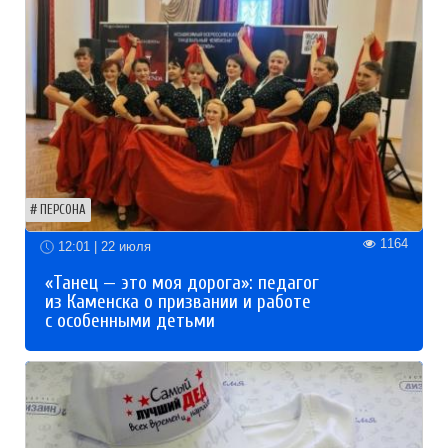
ПЕРСОНА
1164
12:01 | 22 июля
«Танец — это моя дорога»: педагог
из Каменска о призвании и работе
с особенными детьми