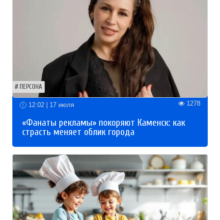
ПЕРСОНА
1278
12:02 | 17 июля
«Фанаты рекламы» покоряют Каменск: как
страсть меняет облик города