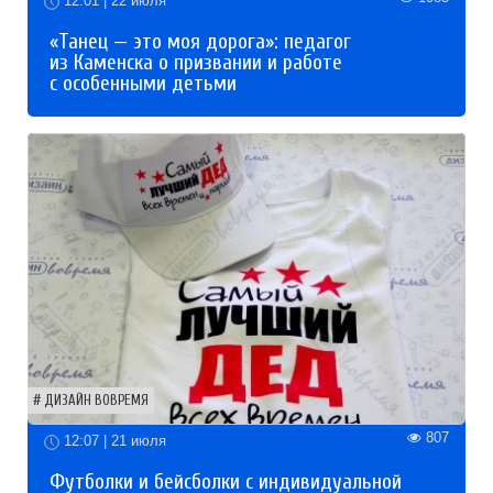
12:01 | 22 июля
«Танец — это моя дорога»: педагог
из Каменска о призвании и работе
с особенными детьми
ДИЗАЙН ВОВРЕМЯ
807
12:07 | 21 июля
Футболки и бейсболки с индивидуальной