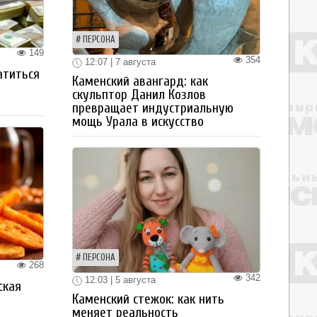
ПЕРСОНА
149
354
12:07 | 7 августа
атиться
Каменский авангард: как
скульптор Данил Козлов
превращает индустриальную
мощь Урала в искусство
ПЕРСОНА
268
342
12:03 | 5 августа
ская
Каменский стежок: как нить
а
меняет реальность