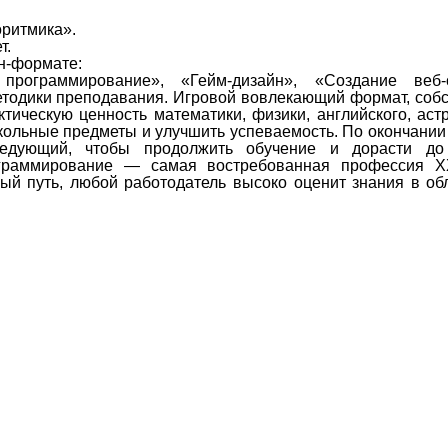
ритмика».
т.
н-формате:
программирование», «Гейм-дизайн», «Создание веб-с
тодики преподавания. Игровой вовлекающий формат, соб
тическую ценность математики, физики, английского, аст
кольные предметы и улучшить успеваемость. По окончании
ледующий, чтобы продолжить обучение и дорасти до
ограммирование — самая востребованная профессия XX
й путь, любой работодатель высоко оценит знания в обл