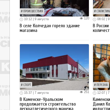
ПРОИСШЕСТВИЯ
СТАТИСТИК
120
10:12 | 9 августа
08:02 | 9
В селе Колчедан горело здание
В России
магазина
количест
СПОРТ
ПЕРСОНА
251
15:37 | 7 августа
12:07 | 7
В Каменске-Уральском
Каменски
продолжается строительство
Данил К
легкоатлетического манежа
индустр