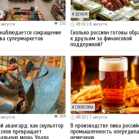
А
ДЕНЬГИ
132
 августа
08:01 | 8 августа
 наблюдается сокращение
Сколько россиян готовы обр
ва супермаркетов
к друзьям за финансовой
поддержкой?
СТАТИСТИКА
354
 августа
08:02 | 7 августа
й авангард: как скульптор
В производстве пива россий
озлов превращает
промышленность опередил
иальную мощь Урала
немецкую