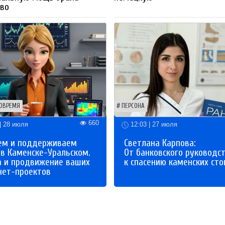
тво
ОВРЕМЯ
ПЕРСОНА
660
| 28 июля
12:03 | 27 июля
ем и поддерживаем
Светлана Карпова:
 в Каменске-Уральском.
От банковского руководс
а и продвижение ваших
к спасению каменских сто
нет-проектов