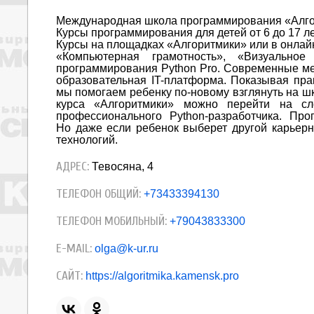
Международная школа программирования «Алго
Курсы программирования для детей от 6 до 17 ле
Курсы на площадках «Алгоритмики» или в онлай
«Компьютерная грамотность», «Визуальное 
программирования Python Pro. Современные ме
образовательная IT-платформа. Показывая прак
мы помогаем ребенку по-новому взглянуть на ш
курса «Алгоритмики» можно перейти на с
профессионального Python-разработчика. Пр
Но даже если ребенок выберет другой карьерны
технологий.
АДРЕС:
​Тевосяна, 4
ТЕЛЕФОН ОБЩИЙ:
+73433394130
ТЕЛЕФОН МОБИЛЬНЫЙ:
+79043833300
E-MAIL:
olga@k-ur.ru
САЙТ:
https://algoritmika.kamensk.pro