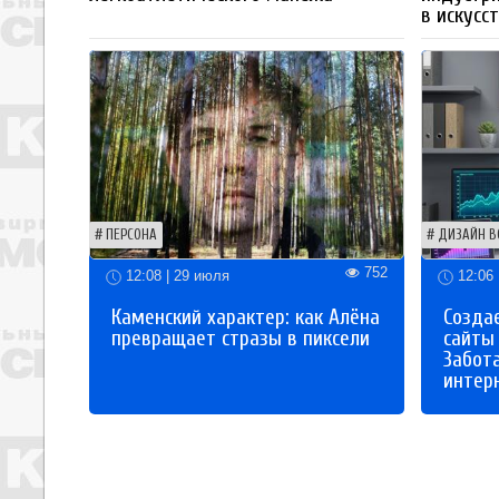
в искусс
ПЕРСОНА
ДИЗАЙН В
752
12:08 | 29 июля
12:06 
Каменский характер: как Алёна
Созда
превращает стразы в пиксели
сайты
Забот
интер