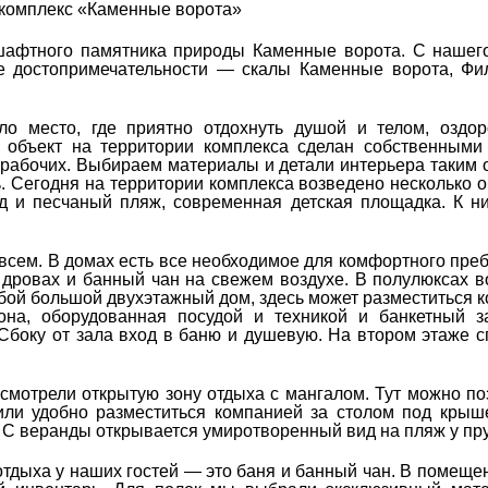
 комплекс «Каменные ворота»
шафтного памятника природы Каменные ворота. С нашег
 достопримечательности — скалы Каменные ворота, Фил
о место, где приятно отдохнуть душой и телом, оздор
 объект на территории комплекса сделан собственными
 рабочих. Выбираем материалы и детали интерьера таким 
. Сегодня на территории комплекса возведено несколько о
уд и песчаный пляж, современная детская площадка. К н
 всем. В домах есть все необходимое для комфортного пре
 дровах и банный чан на свежем воздухе. В полулюксах 
обой большой двухэтажный дом, здесь может разместиться 
она, оборудованная посудой и техникой и банкетный з
 Сбоку от зала вход в баню и душевую. На втором этаже 
мотрели открытую зону отдыха с мангалом. Тут можно по
или удобно разместиться компанией за столом под крыш
С веранды открывается умиротворенный вид на пляж у пру
тдыха у наших гостей — это баня и банный чан. В помеще