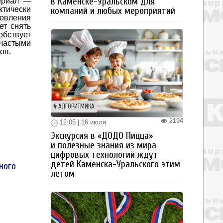
в Каменске-Уральском для
ериал —
ктически
компаний и любых мероприятий
ровления
ет снять
обствует
 частыми
ов.
АЛГОРИТМИКА
2194
12:05 | 16 июля
Экскурсия в «ДОДО Пицца»
и полезные знания из мира
цифровых технологий ждут
детей Каменска-Уральского этим
ного
летом