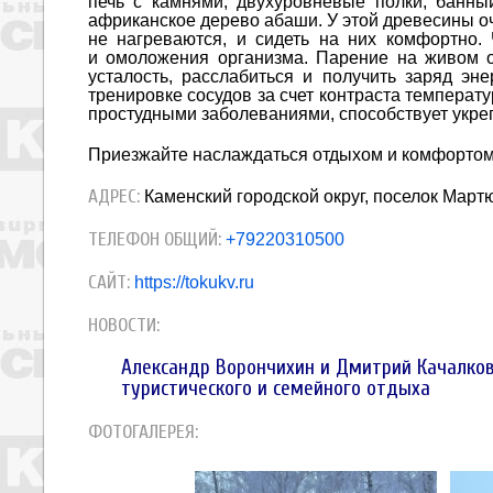
печь с камнями, двухуровневые полки, банн
африканское дерево абаши. У этой древесины оч
не нагреваются, и сидеть на них комфортно.
и омоложения организма. Парение на живом о
усталость, расслабиться и получить заряд эн
тренировке сосудов за счет контраста температу
простудными заболеваниями, способствует укреп
Приезжайте наслаждаться отдыхом и комфортом
АДРЕС:
Каменский городской округ, поселок Мартю
ТЕЛЕФОН ОБЩИЙ:
+79220310500
САЙТ:
https://tokukv.ru
НОВОСТИ:
Александр Ворончихин и Дмитрий Качалков
туристического и семейного отдыха
ФОТОГАЛЕРЕЯ: