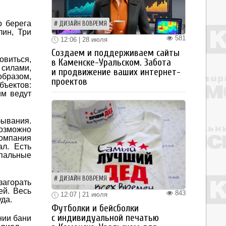
о берега
ДИЗАЙН ВОВРЕМЯ
ин, Три
581
12:06 | 28 июля
Создаем и поддерживаем сайты
овиться,
в Каменске-Уральском. Забота
 силами,
и продвижение ваших интернет-
образом,
проектов
бъектов:
им ведут
бывания.
возможно
компания
ал. Есть
спальные
ДИЗАЙН ВОВРЕМЯ
загорать
ей. Весь
843
12:07 | 21 июля
да.
Футболки и бейсболки
с индивидуальной печатью
нии бани