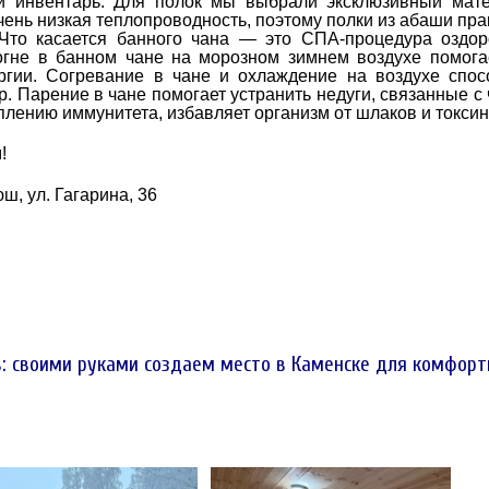
ый инвентарь. Для полок мы выбрали эксклюзивный мат
ень низкая теплопроводность, поэтому полки из абаши пра
 Что касается банного чана — это СПА-процедура оздо
гне в банном чане на морозном зимнем воздухе помога
ергии. Согревание в чане и охлаждение на воздухе спос
р. Парение в чане помогает устранить недуги, связанные с
лению иммунитета, избавляет организм от шлаков и токсин
!
ш, ул. Гагарина, 36
: своими руками создаем место в Каменске для комфорт