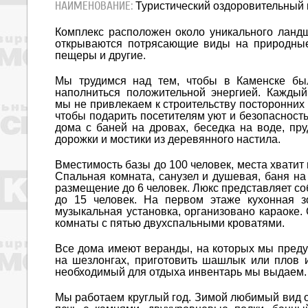
НАИМЕНОВАНИЕ:
Туристический оздоровительный
Комплекс расположен около уникального ланд
открываются потрясающие виды на природные
пещеры и другие.
Мы трудимся над тем, чтобы в Каменске был
наполниться положительной энергией. Каждый
мы не привлекаем к строительству посторонних
чтобы подарить посетителям уют и безопасность
дома с баней на дровах, беседка на воде, пр
дорожки и мостики из деревянного настила.
Вместимость базы до 100 человек, места хватит
Спальная комната, санузел и душевая, баня на
размещение до 6 человек. Люкс представляет с
до 15 человек. На первом этаже кухонная з
музыкальная установка, организовано караоке.
комнаты с пятью двухспальными кроватями.
Все дома имеют веранды, на которых мы предус
на шезлонгах, приготовить шашлык или плов 
необходимый для отдыха инвентарь мы выдаем. 
Мы работаем круглый год. Зимой любимый вид о