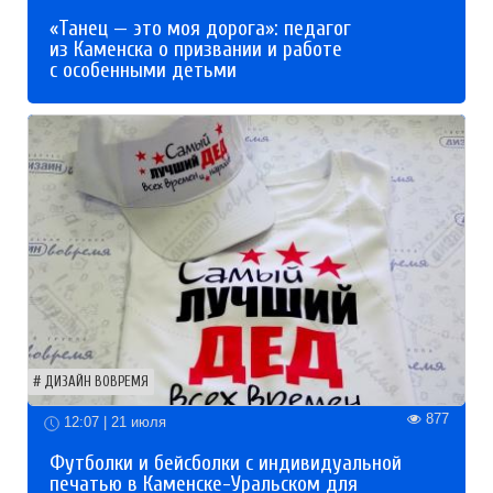
«Танец — это моя дорога»: педагог
из Каменска о призвании и работе
с особенными детьми
ДИЗАЙН ВОВРЕМЯ
877
12:07 | 21 июля
Футболки и бейсболки с индивидуальной
печатью в Каменске-Уральском для