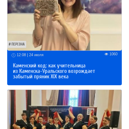
ПЕРСОНА
1060
12:08 | 24 июля
Каменский код: как учительница
из Каменска-Уральского возрождает
забытый пряник XIX века