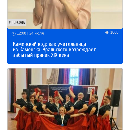
ПЕРСОНА
1068
12:08 | 24 июля
Каменский код: как учительница
из Каменска-Уральского возрождает
забытый пряник XIX века