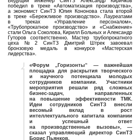
Ведущий инженер СинТЗ Александр Киричков
победил в треке «Автоматизация производства»,
а экономист СинТЗ Юлия Кононова стала второй
в треке «Бережливое производство». Лауреатами
в треках «Управление персоналом»,
«Трубопрокатное производство» и «Снабжение»
стали Ольга Соколова, Кирилл Больных и Александр
Гуторов соответственно. Мастер трубопрокатного
цеха № 2 СинТЗ Дмитрий Штрек завоевал
бронзовую медаль в конкурсе «Мастерская
лидерства».
«Форум „Горизонты“ — важнейшая
площадка для раскрытия творческого
и научного потенциала молодых
сотрудников компании. Участники
мероприятия решали ряд сложных
бизнес-задач, направленных
на повышение эффективности ТМК.
Идеи сотрудников СинТЗ внесли
весомый вклад в рост
интеллектуального капитала компании
и успешный ответ
на производственные вызовы», —
сказал управляющий директор СинТЗ
Борис Пьянков.