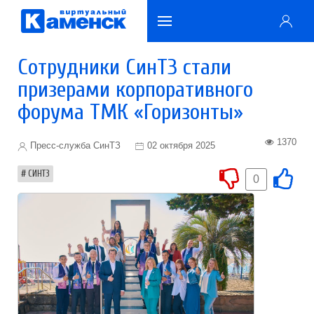
Сотрудники СинТЗ стали
призерами корпоративного
форума ТМК «Горизонты»
1370
Пресс-служба СинТЗ
02 октября 2025
СИНТЗ
0