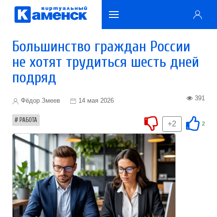
Большинство граждан России
не хотят трудиться шесть дней
подряд
391
Фёдор Змеев
14 мая 2026
РАБОТА
+2
2