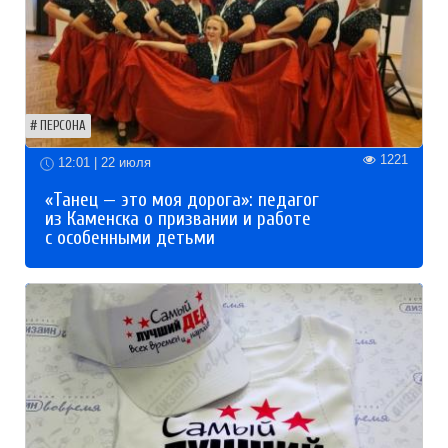
ПЕРСОНА
1221
12:01 | 22 июля
«Танец — это моя дорога»: педагог
из Каменска о призвании и работе
с особенными детьми