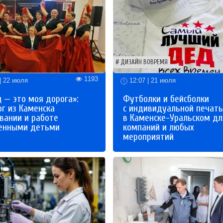
ДИЗАЙН ВОВРЕМЯ
1193
| 22 июля
12:07 | 21 июля
 — это моя дорога»:
Футболки и бейсболки
ог из Каменска
с индивидуальной печат
вании и работе
в Каменске-Уральском дл
бенными детьми
компаний и любых
мероприятий