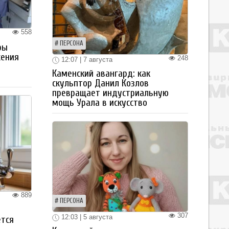
558
ПЕРСОНА
ры
жения
248
12:07 | 7 августа
Каменский авангард: как
скульптор Данил Козлов
превращает индустриальную
мощь Урала в искусство
889
ПЕРСОНА
307
12:03 | 5 августа
ется