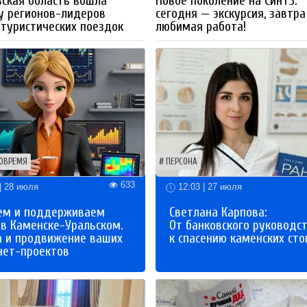
ская область вошла
Новое поколение на СинТЗ:
у регионов-лидеров
сегодня — экскурсия, завтра
 туристических поездок
любимая работа!
ОВРЕМЯ
ПЕРСОНА
633
| 28 июля
12:03 | 27 июля
ем и поддерживаем
Светлана Карпова:
 в Каменске-Уральском.
От банковского руководс
а и продвижение ваших
к спасению каменских сто
нет-проектов