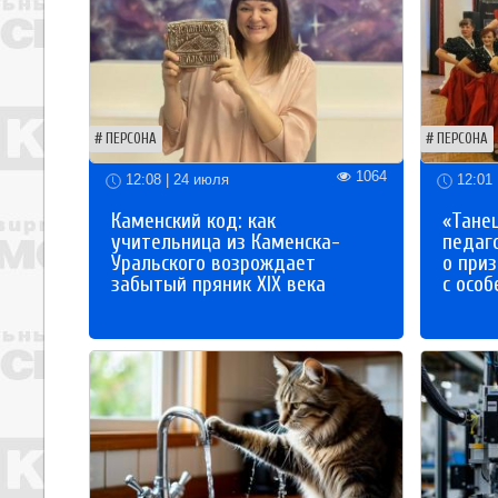
ПЕРСОНА
ПЕРСОНА
1064
12:08 | 24 июля
12:01 
Каменский код: как
«Танец
учительница из Каменска-
педаг
Уральского возрождает
о приз
забытый пряник XIX века
с осо