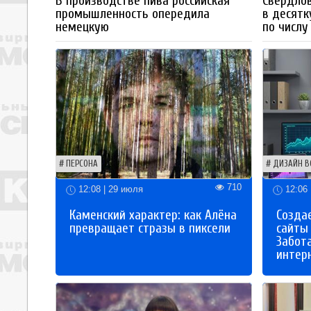
В производстве пива российская
Свердлов
промышленность опередила
в десятк
немецкую
по числу
ПЕРСОНА
ДИЗАЙН В
710
12:08 | 29 июля
12:06 
Каменский характер: как Алёна
Созда
превращает стразы в пиксели
сайты
Забот
интер