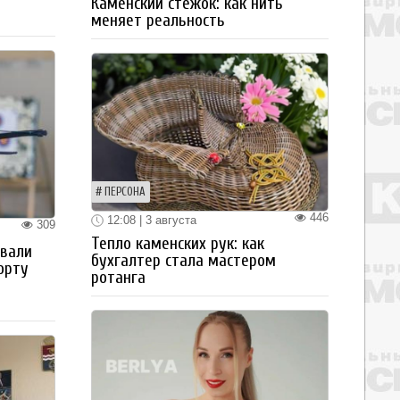
Каменский стежок: как нить
меняет реальность
ПЕРСОНА
446
12:08 | 3 августа
309
Тепло каменских рук: как
овали
бухгалтер стала мастером
орту
ротанга