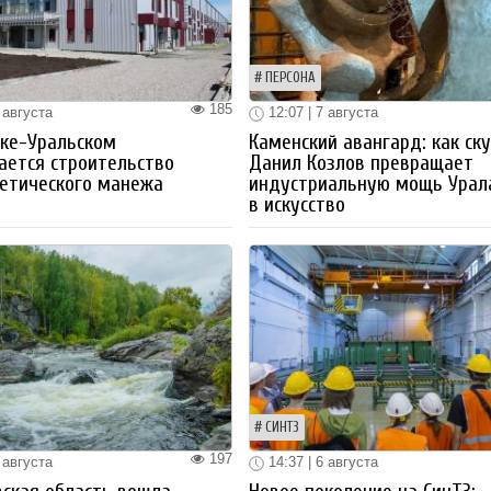
ПЕРСОНА
185
 августа
12:07 | 7 августа
ке-Уральском
Каменский авангард: как ск
ается строительство
Данил Козлов превращает
етического манежа
индустриальную мощь Урал
в искусство
СИНТЗ
197
 августа
14:37 | 6 августа