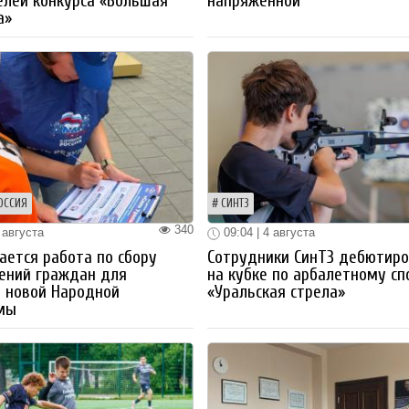
лей конкурса «Большая
напряженной
а»
ОССИЯ
СИНТЗ
340
 августа
09:04 | 4 августа
ется работа по сбору
Сотрудники СинТЗ дебютир
ений граждан для
на кубке по арбалетному сп
 новой Народной
«Уральская стрела»
мы