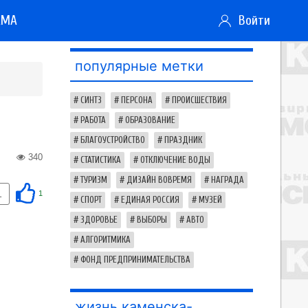
АМА
Войти
популярные метки
СИНТЗ
ПЕРСОНА
ПРОИСШЕСТВИЯ
РАБОТА
ОБРАЗОВАНИЕ
БЛАГОУСТРОЙСТВО
ПРАЗДНИК
340
СТАТИСТИКА
ОТКЛЮЧЕНИЕ ВОДЫ
ТУРИЗМ
ДИЗАЙН ВОВРЕМЯ
НАГРАДА
1
1
СПОРТ
ЕДИНАЯ РОССИЯ
МУЗЕЙ
ЗДОРОВЬЕ
ВЫБОРЫ
АВТО
АЛГОРИТМИКА
ФОНД ПРЕДПРИНИМАТЕЛЬСТВА
жизнь каменска-