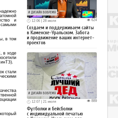
надежно
ДИЗАЙН ВОВРЕМЯ
 атомной
624
ество и
12:06 | 28 июля
 самыми
Создаем и поддерживаем сайты
в Каменске-Уральском. Забота
и продвижение ваших интернет-
ы, в том
проектов
, в ходе
посетили
инТЗ).
ок стали
ческими
качества
ДИЗАЙН ВОВРЕМЯ
ственной
оциации
889
12:07 | 21 июля
Футболки и бейсболки
с индивидуальной печатью
 который