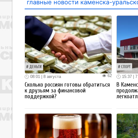
главные новости каменска-уральск
ДЕНЬГИ
СПОРТ
62
08:01 | 8 августа
15:37 | 7
Сколько россиян готовы обратиться
В Каменс
к друзьям за финансовой
продолж
поддержкой?
легкоатл