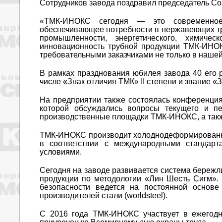
Сотрудников завода поздравил председатель Со
«ТМК-ИНОКС сегодня — это современное, 
обеспечивающее потребности в нержавеющих тр
промышленности, энергетического, химиче
инновационность трубной продукции ТМК-ИНО
требовательными заказчиками не только в нашей 
В рамках празднования юбилея завода 40 его 
числе «Знак отличия ТМК» II степени и звание 
На предприятии также состоялась конференция
которой обсуждались вопросы текущего и пе
производственные площадки ТМК-ИНОКС, а также
ТМК-ИНОКС производит холоднодеформированны
в соответствии с международными стандарт
условиями.
Сегодня на заводе развивается система бережл
продукции по методологии «Лин Шесть Сигм». 
безопасности ведется на постоянной основе
производителей стали (worldsteel).
С 2016 года ТМК-ИНОКС участвует в ежегодно