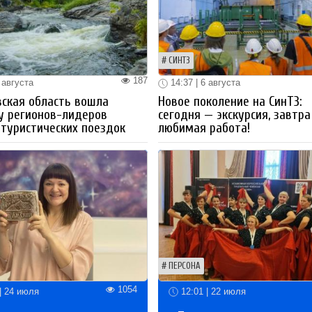
СИНТЗ
187
 августа
14:37 | 6 августа
ская область вошла
Новое поколение на СинТЗ:
у регионов-лидеров
сегодня — экскурсия, завтра
 туристических поездок
любимая работа!
ПЕРСОНА
1054
| 24 июля
12:01 | 22 июля