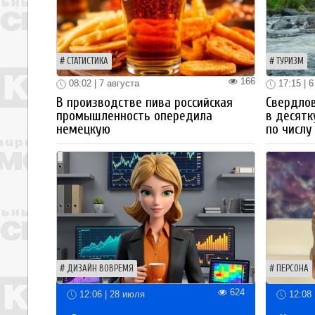
СТАТИСТИКА
ТУРИЗМ
166
08:02 | 7 августа
17:15 | 6
В производстве пива российская
Свердлов
промышленность опередила
в десятк
немецкую
по числу
ДИЗАЙН ВОВРЕМЯ
ПЕРСОНА
624
12:06 | 28 июля
12:08 