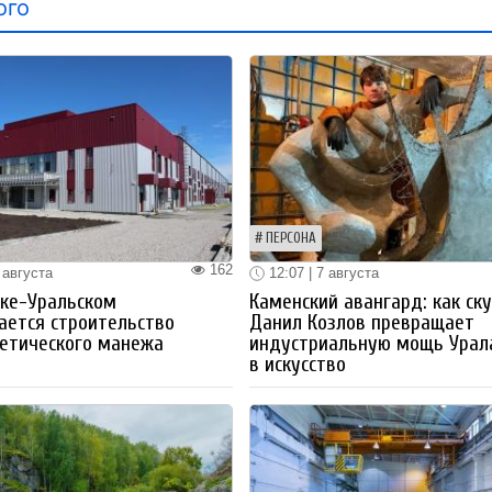
ого
ПЕРСОНА
162
 августа
12:07 | 7 августа
ке-Уральском
Каменский авангард: как ск
ается строительство
Данил Козлов превращает
етического манежа
индустриальную мощь Урал
в искусство