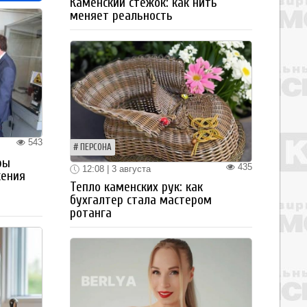
Каменский стежок: как нить
меняет реальность
543
ПЕРСОНА
ры
435
12:08 | 3 августа
жения
Тепло каменских рук: как
бухгалтер стала мастером
ротанга