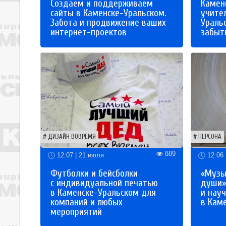
Создаем и поддерживаем
Каменс
сайты в Каменске-Уральском.
учите
Забота и продвижение ваших
Ураль
интернет-проектов
забыты
ДИЗАЙН ВОВРЕМЯ
ПЕРСОНА
889
12:07 | 21 июля
12:06 
Футболки и бейсболки
«Музы
с индивидуальной печатью
души»
в Каменске-Уральском для
и науч
компаний и любых
в Кам
мероприятий