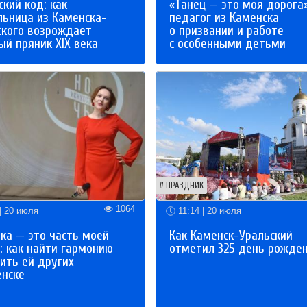
кий код: как
«Танец — это моя дорога»
льница из Каменска-
педагог из Каменска
ского возрождает
о призвании и работе
й пряник XIX века
с особенными детьми
ПРАЗДНИК
1064
| 20 июля
11:14 | 20 июля
ка — это часть моей
Как Каменск-Уральский
: как найти гармонию
отметил 325 день рожде
ить ей других
енске