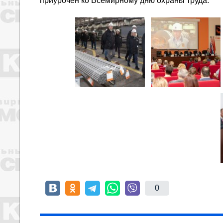
приурочен ко Всемирному дню охраны труда.
0