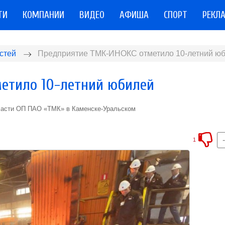
ТИ
КОМПАНИИ
ВИДЕО
АФИША
СПОРТ
РЕКЛ
стей
Предприятие ТМК-ИНОКС отметило 10-летний ю
етило 10-летний юбилей
ласти ОП ПАО «ТМК» в Каменске-Уральском
1