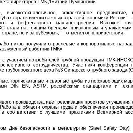
вета директоров ТМК Дмитрий Пумпянский.
высокотехнологичное, эффективное предприятие, 
убах стратегически важных отраслей экономики России —
ского и нефтегазового машиностроения. Высокое кач
КС стали настоящим брендом, признанным и уважаемым
стране, но и за рубежом», — отметил он в приветствии.
работников получили отраслевые и корпоративные наград
«Заслуженный работник ТМК».
 с участием потребителей трубной продукции ТМК-ИНОКС
рспективного сотрудничества. Участники конференции 
 трубопрокатного цеха №3 Синарского трубного завода (С
е, горячекатаные и сварные трубы из нержавеющих мар
ами DIN EN, ASTM, российскими стандартами и техни
ивого производства, идет реализация проектов улучшения 
Работа в области охраны труда и обеспечения производ
 в соответствии с лучшими практиками Всемирной асс
м Дне безопасности в металлургии (Steel Safety Day),