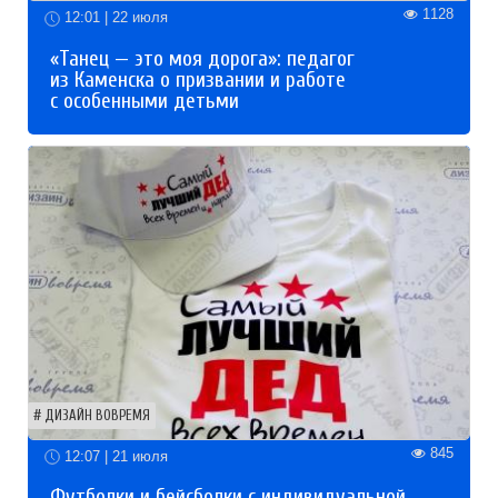
1128
12:01 | 22 июля
«Танец — это моя дорога»: педагог
из Каменска о призвании и работе
с особенными детьми
ДИЗАЙН ВОВРЕМЯ
845
12:07 | 21 июля
Футболки и бейсболки с индивидуальной