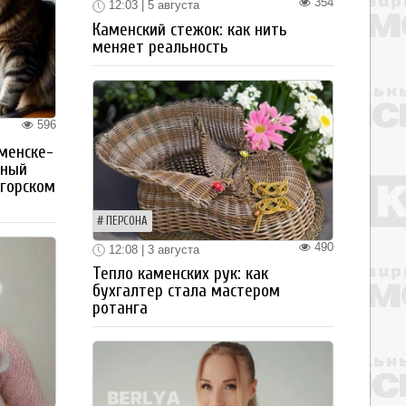
354
12:03 | 5 августа
Каменский стежок: как нить
меняет реальность
596
менске-
тный
огорском
ПЕРСОНА
490
12:08 | 3 августа
Тепло каменских рук: как
бухгалтер стала мастером
ротанга