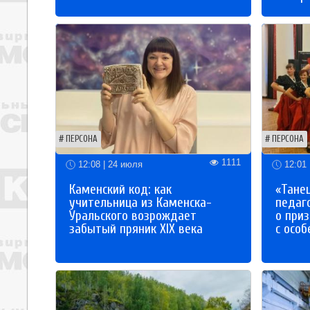
ПЕРСОНА
ПЕРСОНА
1111
12:08 | 24 июля
12:01 
Каменский код: как
«Танец
учительница из Каменска-
педаг
Уральского возрождает
о приз
забытый пряник XIX века
с осо