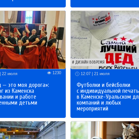
ДИЗАЙН ВОВРЕМЯ
1230
| 22 июля
12:07 | 21 июля
 — это моя дорога»:
Футболки и бейсболки
ог из Каменска
с индивидуальной печат
вании и работе
в Каменске-Уральском дл
бенными детьми
компаний и любых
мероприятий