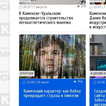
275
15:37 | 7 августа
12:07 | 7
В Каменске-Уральском
Каменски
продолжается строительство
Данил К
легкоатлетического манежа
индустр
в искусс
ПЕРСОНА
ДИЗАЙН В
764
12:08 | 29 июля
12:06 
Каменский характер: как Алёна
Созда
превращает стразы в пиксели
сайты
Забот
интер