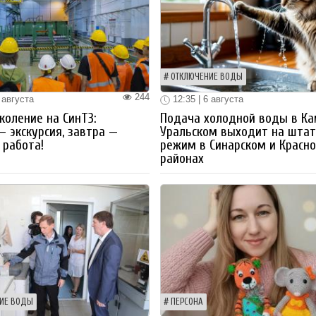
ОТКЛЮЧЕНИЕ ВОДЫ
244
 августа
12:35 | 6 августа
коление на СинТЗ:
Подача холодной воды в Ка
— экскурсия, завтра —
Уральском выходит на шта
работа!
режим в Синарском и Красн
районах
ИЕ ВОДЫ
ПЕРСОНА