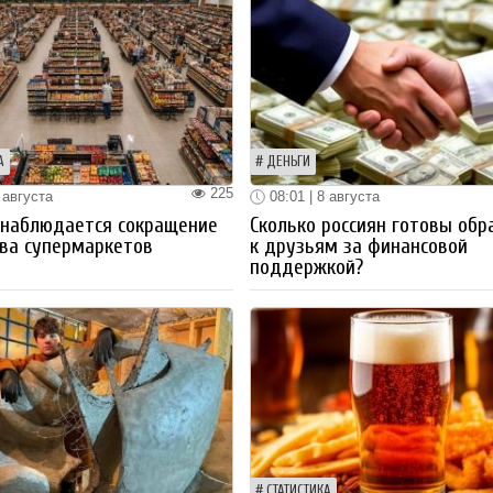
А
ДЕНЬГИ
225
 августа
08:01 | 8 августа
 наблюдается сокращение
Сколько россиян готовы обр
ва супермаркетов
к друзьям за финансовой
поддержкой?
СТАТИСТИКА