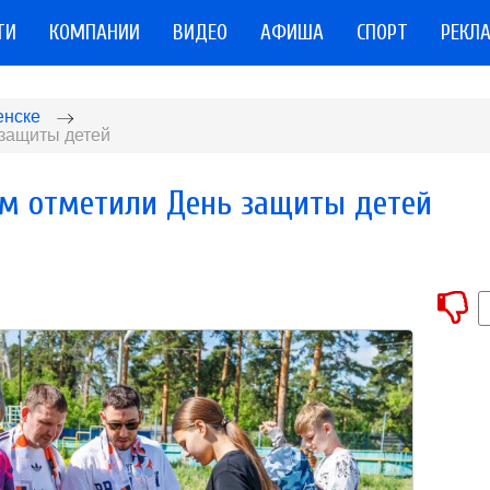
ТИ
КОМПАНИИ
ВИДЕО
АФИША
СПОРТ
РЕКЛ
енске
 защиты детей
ом отметили День защиты детей