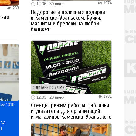
1974
12:06 | 30 июня
283
Недорогие и полезные подарки
ская
в Каменске-Уральском. Ручки,
а
магниты и брелоки на любой
бюджет
ДИЗАЙН ВОВРЕМЯ
1781
12:03 | 23 июня
Стенды, режим работы, таблички
1018
и указатели для организаций
и магазинов Каменска-Уральского
тва
п