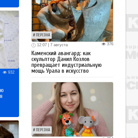
ПЕРСОНА
376
12:07 | 7 августа
Каменский авангард: как
скульптор Данил Козлов
превращает индустриальную
мощь Урала в искусство
932
ью
я
ПЕРСОНА