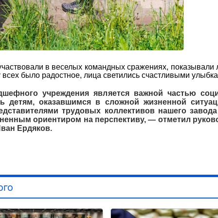
 участвовали в веселых командных сражениях, показывали 
 всех было радостное, лица светились счастливыми улыбка
дшефного учреждения является важной частью соц
ь детям, оказавшимся в сложной жизненной ситуац
дставителями трудовых коллективов нашего завода
енным ориентиром на перспективу, — отметил руков
Иван Ердяков.
ого