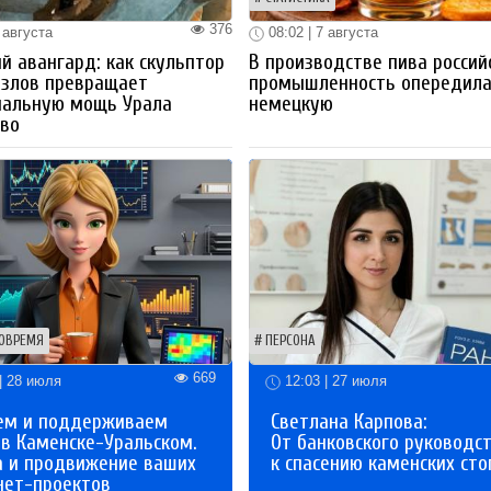
376
 августа
08:02 | 7 августа
й авангард: как скульптор
В производстве пива россий
озлов превращает
промышленность опередил
иальную мощь Урала
немецкую
тво
ОВРЕМЯ
ПЕРСОНА
669
| 28 июля
12:03 | 27 июля
ем и поддерживаем
Светлана Карпова:
 в Каменске-Уральском.
От банковского руководс
а и продвижение ваших
к спасению каменских сто
нет-проектов