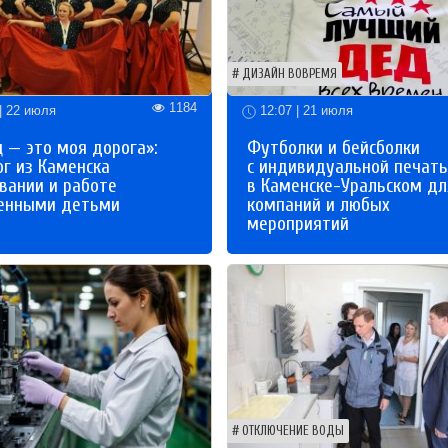
ДИЗАЙН ВОВРЕМЯ
1184
| 22 июля
12:07 | 21 июля
 — это моя дорога»:
Футболки и бейсболки
ог из Каменска
с индивидуальной печат
вании и работе
в Каменске-Уральском дл
бенными детьми
компаний и любых
мероприятий
ОТКЛЮЧЕНИЕ ВОДЫ