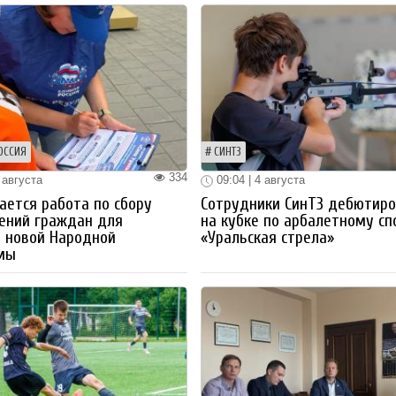
ОССИЯ
СИНТЗ
334
 августа
09:04 | 4 августа
ется работа по сбору
Сотрудники СинТЗ дебютир
ений граждан для
на кубке по арбалетному сп
 новой Народной
«Уральская стрела»
мы