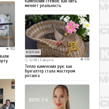
Каменский стежок: как нить
меняет реальность
302
ПЕРСОНА
овали
438
12:08 | 3 августа
орту
Тепло каменских рук: как
бухгалтер стала мастером
ротанга