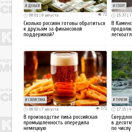
ДЕНЬГИ
СПОРТ
72
08:01 | 8 августа
15:37 | 7
Сколько россиян готовы обратиться
В Каменс
к друзьям за финансовой
продолж
поддержкой?
легкоатл
СТАТИСТИКА
ТУРИЗМ
171
08:02 | 7 августа
17:15 | 6
В производстве пива российская
Свердлов
промышленность опередила
в десятк
немецкую
по числу