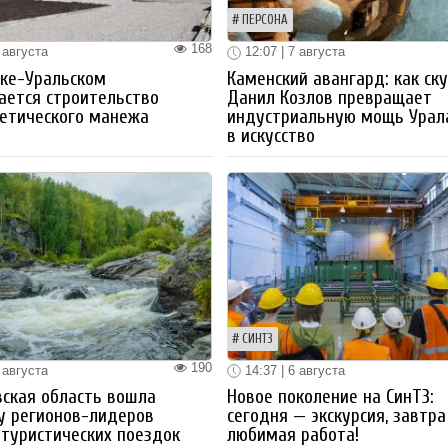
ПЕРСОНА
168
 августа
12:07 | 7 августа
ке-Уральском
Каменский авангард: как ск
ается строительство
Данил Козлов превращает
етического манежа
индустриальную мощь Урал
в искусство
СИНТЗ
190
 августа
14:37 | 6 августа
ская область вошла
Новое поколение на СинТЗ:
у регионов-лидеров
сегодня — экскурсия, завтра
 туристических поездок
любимая работа!