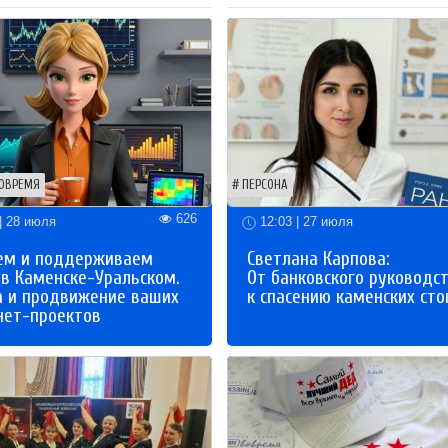
ОВРЕМЯ
ПЕРСОНА
626
| 28 июля
12:03 | 27 июля
ем и поддерживаем
Светлана Карпова:
 в Каменске-Уральском.
От банковского руководс
а и продвижение ваших
к спасению каменских сто
нет-проектов