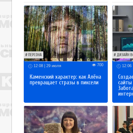
ПЕРСОНА
ДИЗАЙН В
700
12:08 | 29 июля
12:06 
Каменский характер: как Алёна
Созда
превращает стразы в пиксели
сайты
Забот
интер