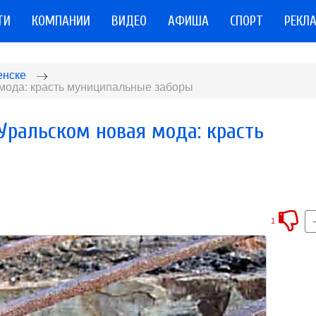
ТИ
КОМПАНИИ
ВИДЕО
АФИША
СПОРТ
РЕКЛ
енске
 мода: красть муниципальные заборы
Уральском новая мода: красть
1