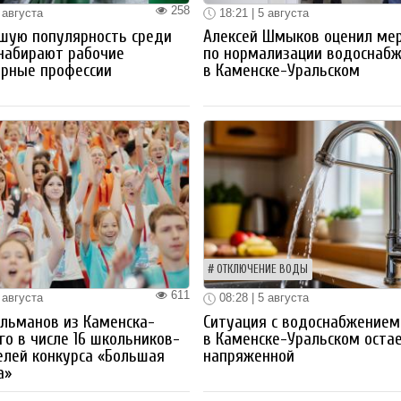
258
 августа
18:21 | 5 августа
шую популярность среди
Алексей Шмыков оценил ме
набирают рабочие
по нормализации водоснаб
ерные профессии
в Каменске-Уральском
ОТКЛЮЧЕНИЕ ВОДЫ
611
 августа
08:28 | 5 августа
льманов из Каменска-
Ситуация с водоснабжением
го в числе 16 школьников-
в Каменске-Уральском оста
лей конкурса «Большая
напряженной
а»