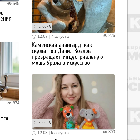
545
ры
жения
ПЕРСОНА
226
12:07 | 7 августа
Каменский авангард: как
скульптор Данил Козлов
превращает индустриальную
мощь Урала в искусство
874
ется
ПЕРСОНА
300
12:03 | 5 августа