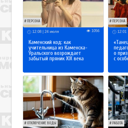
ПЕРСОНА
ПЕРСОНА
1056
12:08 | 24 июля
12:01 
Каменский код: как
«Танец
учительница из Каменска-
педаг
Уральского возрождает
о приз
забытый пряник XIX века
с осо
ОТКЛЮЧЕНИЕ ВОДЫ
РАБОТА