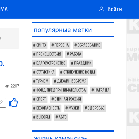
АМА
Войти
популярные метки
в
СИНТЗ
ПЕРСОНА
ОБРАЗОВАНИЕ
ПРОИСШЕСТВИЯ
РАБОТА
о.
БЛАГОУСТРОЙСТВО
ПРАЗДНИК
СТАТИСТИКА
ОТКЛЮЧЕНИЕ ВОДЫ
ТУРИЗМ
ДИЗАЙН ВОВРЕМЯ
2207
ФОНД ПРЕДПРИНИМАТЕЛЬСТВА
НАГРАДА
СПОРТ
ЕДИНАЯ РОССИЯ
-2
БЕЗОПАСНОСТЬ
МУЗЕЙ
ЗДОРОВЬЕ
ВЫБОРЫ
АВТО
жизнь каменска-