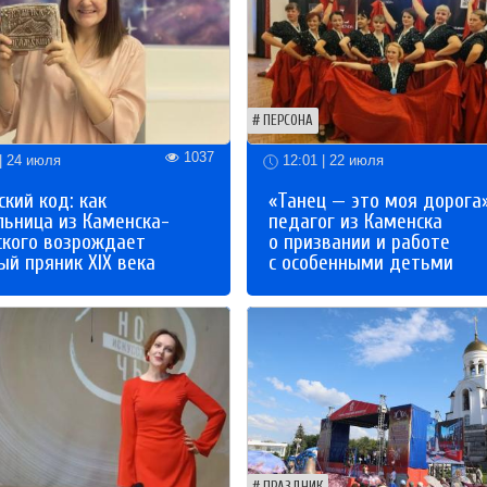
ПЕРСОНА
1037
| 24 июля
12:01 | 22 июля
кий код: как
«Танец — это моя дорога»
льница из Каменска-
педагог из Каменска
ского возрождает
о призвании и работе
й пряник XIX века
с особенными детьми