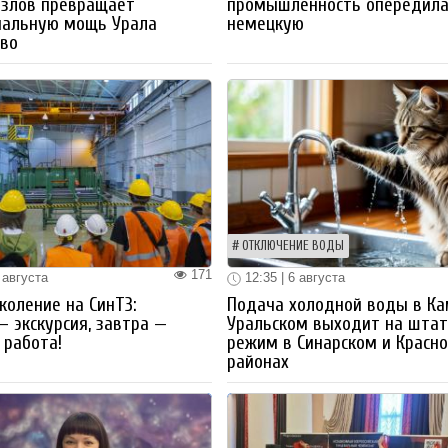
озлов превращает
промышленность опередил
иальную мощь Урала
немецкую
тво
ОТКЛЮЧЕНИЕ ВОДЫ
171
 августа
12:35 | 6 августа
коление на СинТЗ:
Подача холодной воды в Ка
— экскурсия, завтра —
Уральском выходит на шта
работа!
режим в Синарском и Красн
районах