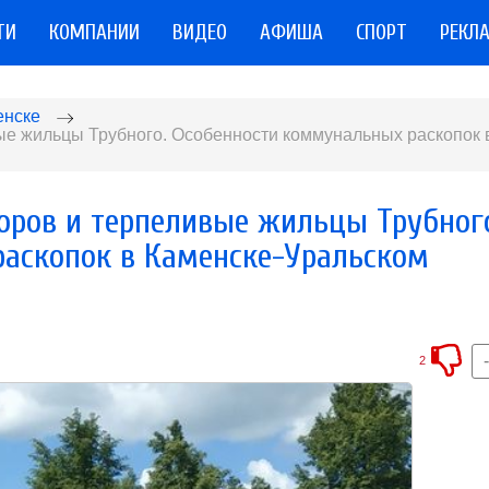
ТИ
КОМПАНИИ
ВИДЕО
АФИША
СПОРТ
РЕКЛ
енске
ые жильцы Трубного. Особенности коммунальных раскопок 
оров и терпеливые жильцы Трубног
аскопок в Каменске-Уральском
2