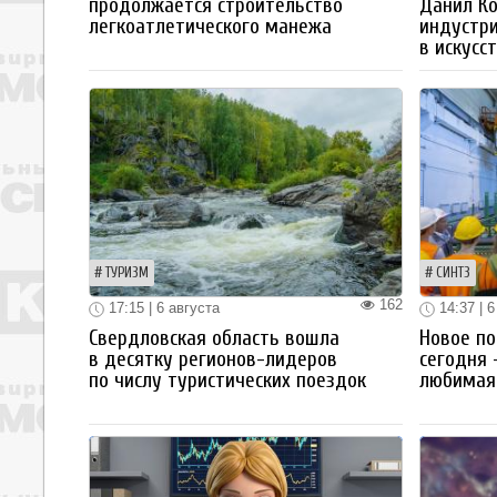
продолжается строительство
Данил К
легкоатлетического манежа
индустр
в искусс
ТУРИЗМ
СИНТЗ
162
17:15 | 6 августа
14:37 | 6
Свердловская область вошла
Новое по
в десятку регионов-лидеров
сегодня 
по числу туристических поездок
любимая 