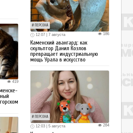
а
ПЕРСОНА
186
12:07 | 7 августа
Каменский авангард: как
скульптор Данил Козлов
превращает индустриальную
мощь Урала в искусство
419
менске-
тный
огорском
ПЕРСОНА
284
12:03 | 5 августа