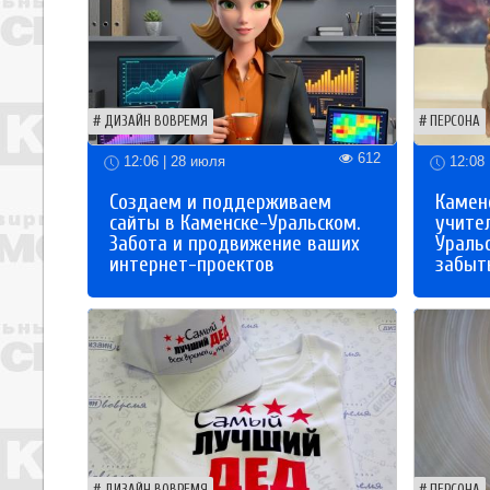
ДИЗАЙН ВОВРЕМЯ
ПЕРСОНА
612
12:06 | 28 июля
12:08 
Создаем и поддерживаем
Каменс
сайты в Каменске-Уральском.
учите
Забота и продвижение ваших
Ураль
интернет-проектов
забыты