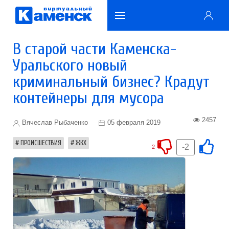
В старой части Каменска-
Уральского новый
криминальный бизнес? Крадут
контейнеры для мусора
2457
Вячеслав Рыбаченко
05 февраля 2019
ПРОИСШЕСТВИЯ
ЖКХ
-2
2