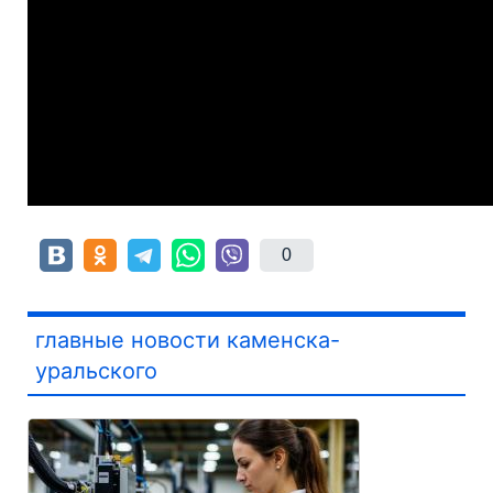
0
главные новости каменска-
уральского