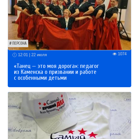
ПЕРСОНА
1074
12:01 | 22 июля
«Танец — это моя дорога»: педагог
из Каменска о призвании и работе
с особенными детьми