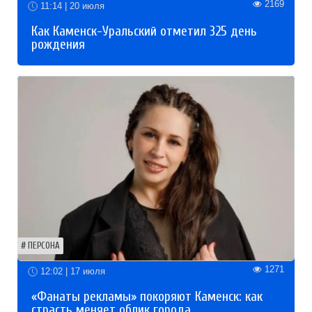
2169
11:14 | 20 июля
Как Каменск-Уральский отметил 325 день
рождения
ПЕРСОНА
1271
12:02 | 17 июля
«Фанаты рекламы» покоряют Каменск: как
страсть меняет облик города