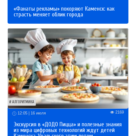
«Фанаты рекламы» покоряют Каменск: как
страсть меняет облик города
АЛГОРИТМИКА
2169
12:05 | 16 июля
Экскурсия в «ДОДО Пицца» и полезные знания
из мира цифровых технологий ждут детей