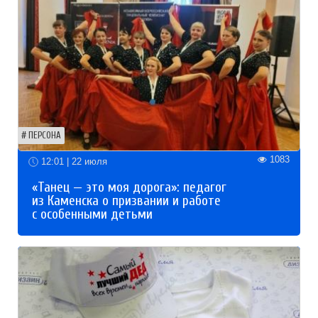
ПЕРСОНА
1083
12:01 | 22 июля
«Танец — это моя дорога»: педагог
из Каменска о призвании и работе
с особенными детьми