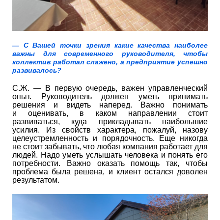
— С Вашей точки зрения какие качества наиболее
важны для современного руководителя, чтобы
коллектив работал слажено, а предприятие успешно
развивалось?
С.Ж. — В первую очередь, важен управленческий
опыт. Руководитель должен уметь принимать
решения и видеть наперед. Важно понимать
и оценивать, в каком направлении стоит
развиваться, куда прикладывать наибольшие
усилия. Из свойств характера, пожалуй, назову
целеустремленность и порядочность. Еще никогда
не стоит забывать, что любая компания работает для
людей. Надо уметь услышать человека и понять его
потребности. Важно оказать помощь так, чтобы
проблема была решена, и клиент остался доволен
результатом.