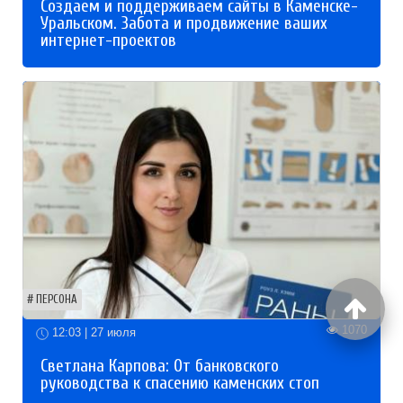
Создаем и поддерживаем сайты в Каменске-
Уральском. Забота и продвижение ваших
интернет-проектов
ПЕРСОНА
1070
12:03 | 27 июля
Светлана Карпова: От банковского
руководства к спасению каменских стоп