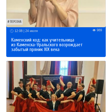
ПЕРСОНА
989
12:08 | 24 июля
Каменский код: как учительница
из Каменска-Уральского возрождает
забытый пряник XIX века