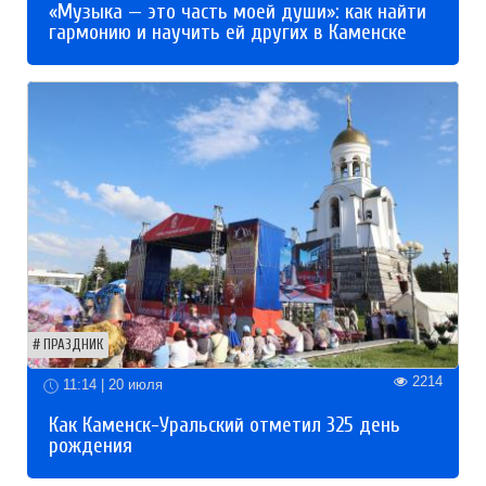
«Музыка — это часть моей души»: как найти
гармонию и научить ей других в Каменске
ПРАЗДНИК
2214
11:14 | 20 июля
Как Каменск-Уральский отметил 325 день
рождения