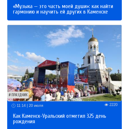
«Музыка — это часть моей души»: как найти
гармонию и научить ей других в Каменске
ПРАЗДНИК
2220
11:14 | 20 июля
Как Каменск-Уральский отметил 325 день
рождения