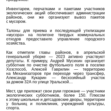
Инвентарем, перчатками и пакетами участников
экологических акций обеспечивают администрации
районов, они же организуют вывоз пакетов
с мусором.
Талоны для приема и последующей утилизации
«мусора» на полигоне твердых коммунальных
отходов предоставило управление городского
хозяйства.
Как отметили главы районов, в апрельской
генеральной уборке — 2023 активно участвуют
депутаты. К примеру, Андрей Мусихин организует
субботник по очистке футбольного поля в поселке
Хозспособ, Алексей Гаврилин — территорию
на Механизаторов при переходе через трансфер,
Александр Кукарин — бесхозяйный участок
за домом 32А по улице Уральской…
Мест, где приложат свои руки горожане — участники
экологических субботников, более 150. Плюсом
к этому школьные и детсадовские дворы, территории
у больниц и поликлиник, учреждений культуры,
спорта.