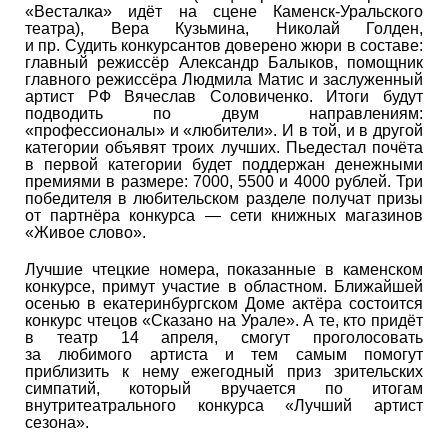
«Весталка» идёт на сцене Каменск-Уральского
театра), Вера Кузьмина, Николай Голден,
и пр. Судить конкурсантов доверено жюри в составе:
главный режиссёр Александр Балыков, помощник
главного режиссёра Людмила Матис и заслуженный
артист РФ Вячеслав Соловиченко. Итоги будут
подводить по двум направлениям:
«профессионалы» и «любители». И в той, и в другой
категории объявят троих лучших. Пьедестал почёта
в первой категории будет поддержан денежными
премиями в размере: 7000, 5500 и 4000 рублей. Три
победителя в любительском разделе получат призы
от партнёра конкурса — сети книжных магазинов
«Живое слово».
Лучшие чтецкие номера, показанные в каменском
конкурсе, примут участие в областном. Ближайшей
осенью в екатеринбургском Доме актёра состоится
конкурс чтецов «Сказано на Урале». А те, кто придёт
в театр 14 апреля, смогут проголосовать
за любимого артиста и тем самым помогут
приблизить к нему ежегодный приз зрительских
симпатий, который вручается по итогам
внутритеатрального конкурса «Лучший артист
сезона».