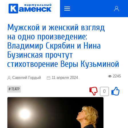
Мужской и женский взгляд
на одно произведение:
Владимир Скрябин и Нина
Бузинская прочтут
стихотворение Веры Кузьминой
2245
Савелий Гордый
11 апреля 2024
ТЕАТР
0