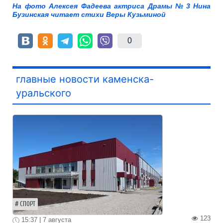
На фото Алексея Фадеева актриса Драмы № 3 Нина
Бузинская читает стихи Веры Кузьминой
0
главные новости каменска-
уральского
СПОРТ
123
15:37 | 7 августа