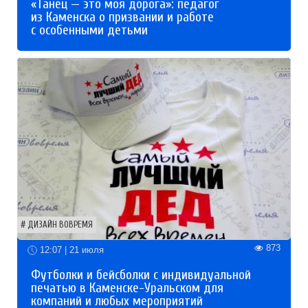
«Танец — это моя дорога»: педагог
из Каменска о призвании и работе
с особенными детьми
ДИЗАЙН ВОВРЕМЯ
873
12:07 | 21 июля
Футболки и бейсболки с индивидуальной
печатью в Каменске-Уральском для
компаний и любых мероприятий