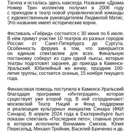
Тагила и осталась здесь навсегда. Название «Драма
Номер Три» коллектив получил в 2006 году
с приходом в театр новой управленческой команды
с художественным руководителем Людмилой Матис.
Это название имеет исторические корни.
Фестиваль «Гибрид» состоится с 30 июня по 6 июля.
В нём примут участие 10 театров из разных городов
России: от Санкт-Петербурга до Сургута.
Особенность форума в том, что завершится
он единым спектаклем для всех. Финальную
постановку соберут из сцен одной пьесы, которые
театры подготовят заранее, до приезда в Каменск-
Уральский. Юбилейный же вечер, праздник 100-
летия труппы, состоится осенью, 15 ноября текущего
года.
Финансовая помощь поступила в Каменск-Уральский
благодаря программе «Интеграция», которая
существует уже второй год. В ней сотрудничают:
московский Театр Наций и Фонд поддержки
и реализации культурных инициатив Синара (ФКИ
Синара). В апреле 2024 года в Екатеринбурге был
показан спектакль «Последнее лето», главные роли
в котором исполнили Вениамин Смехов, Юлия
Пересильд, Михаил Тройник, Василий Бриченко и др.