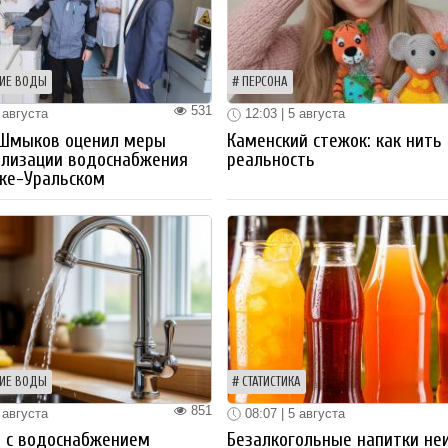
ИЕ ВОДЫ
ПЕРСОНА
531
 августа
12:03 | 5 августа
 Шмыков оценил меры
Каменский стежок: как нить
ализации водоснабжения
реальность
ке-Уральском
ИЕ ВОДЫ
СТАТИСТИКА
851
 августа
08:07 | 5 августа
 с водоснабжением
Безалкогольные напитки не