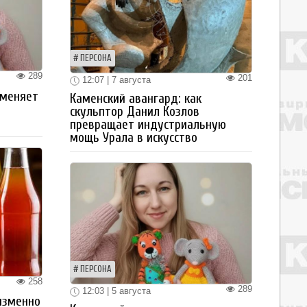
ПЕРСОНА
289
201
12:07 | 7 августа
 меняет
Каменский авангард: как
скульптор Данил Козлов
превращает индустриальную
мощь Урала в искусство
ПЕРСОНА
258
289
12:03 | 5 августа
изменно