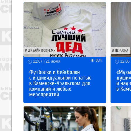
ДИЗАЙН ВОВРЕМЯ
ПЕРСОНА
884
12:07 | 21 июля
12:06 
Футболки и бейсболки
«Музы
с индивидуальной печатью
души»
в Каменске-Уральском для
и науч
компаний и любых
в Кам
мероприятий