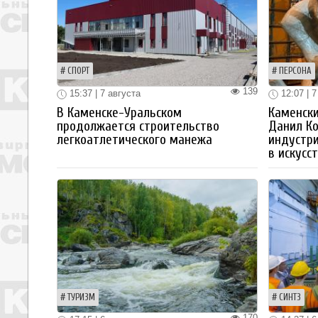
СПОРТ
ПЕРСОНА
139
15:37 | 7 августа
12:07 | 7
В Каменске-Уральском
Каменски
продолжается строительство
Данил К
легкоатлетического манежа
индустр
в искусс
ТУРИЗМ
СИНТЗ
170