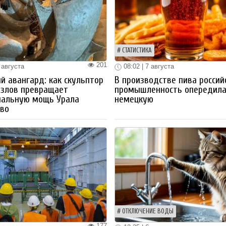
СТАТИСТИКА
201
 августа
08:02 | 7 августа
й авангард: как скульптор
В производстве пива россий
озлов превращает
промышленность опередил
иальную мощь Урала
немецкую
тво
ОТКЛЮЧЕНИЕ ВОДЫ
177