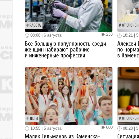
РАБОТА
ОТКЛЮЧЕН
233
08:08 | 6 августа
18:21 | 5
Все большую популярность среди
Алексей
женщин набирают рабочие
по норм
и инженерные профессии
в Каменс
ДЕТИ
ОТКЛЮЧЕН
600
10:55 | 5 августа
08:28 | 5
Малик Гильманов из Каменска-
Ситуация