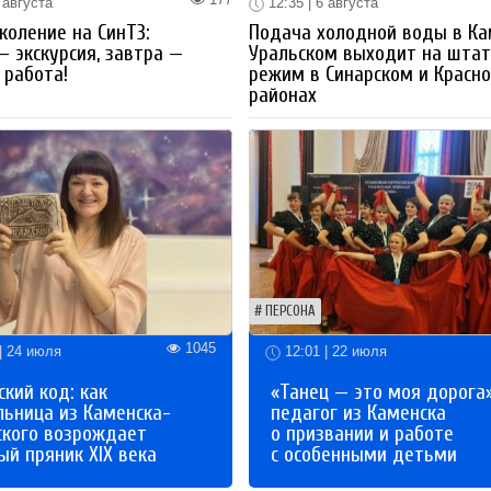
 августа
12:35 | 6 августа
коление на СинТЗ:
Подача холодной воды в Ка
— экскурсия, завтра —
Уральском выходит на шта
работа!
режим в Синарском и Красн
районах
ПЕРСОНА
1045
| 24 июля
12:01 | 22 июля
кий код: как
«Танец — это моя дорога»
льница из Каменска-
педагог из Каменска
ского возрождает
о призвании и работе
й пряник XIX века
с особенными детьми