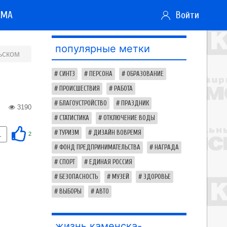
АМА
Войти
популярные метки
ьском
СИНТЗ
ПЕРСОНА
ОБРАЗОВАНИЕ
ПРОИСШЕСТВИЯ
РАБОТА
БЛАГОУСТРОЙСТВО
ПРАЗДНИК
3190
СТАТИСТИКА
ОТКЛЮЧЕНИЕ ВОДЫ
ТУРИЗМ
ДИЗАЙН ВОВРЕМЯ
1
2
ФОНД ПРЕДПРИНИМАТЕЛЬСТВА
НАГРАДА
СПОРТ
ЕДИНАЯ РОССИЯ
БЕЗОПАСНОСТЬ
МУЗЕЙ
ЗДОРОВЬЕ
ВЫБОРЫ
АВТО
жизнь каменска-