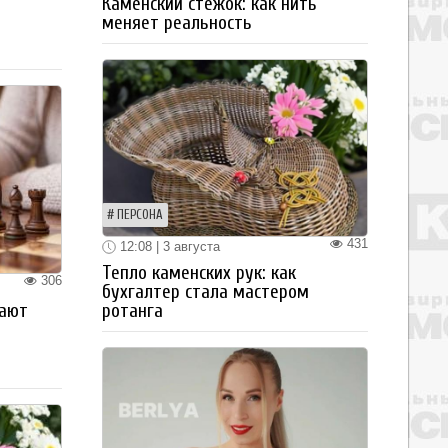
Каменский стежок: как нить
меняет реальность
ПЕРСОНА
431
12:08 | 3 августа
Тепло каменских рук: как
306
бухгалтер стала мастером
рают
ротанга