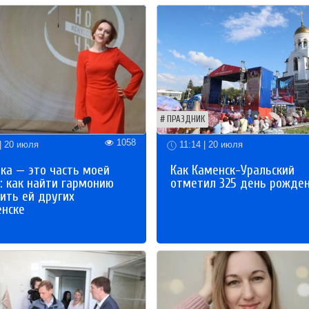
ПРАЗДНИК
1058
| 20 июля
11:14 | 20 июля
ка — это часть моей
Как Каменск-Уральский
: как найти гармонию
отметил 325 день рожде
ить ей других
енске