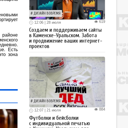
ДИЗАЙН ВОВРЕМЯ
еновыми
ортирует
619
12:06 | 28 июля
Создаем и поддерживаем сайты
в Каменске-Уральском. Забота
м районе
менского
и продвижение ваших интернет-
едневно.
проектов
е. Есть
это зона
ДИЗАЙН ВОВРЕМЯ
884
12:07 | 21 июля
Футболки и бейсболки
с индивидуальной печатью