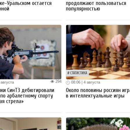
ке-Уральском остается
продолжают пользоваться
нной
популярностью
СТАТИСТИКА
294
 августа
08:06 | 4 августа
ики СинТЗ дебютировали
Около половины россиян иг
 по арбалетному спорту
в интеллектуальные игры
ая стрела»