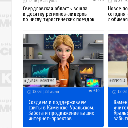
17:15 | 6 августа
14:37 | 6
Свердловская область вошла
Новое по
в десятку регионов-лидеров
сегодня 
по числу туристических поездок
любимая 
ДИЗАЙН ВОВРЕМЯ
ПЕРСОНА
619
12:06 | 28 июля
12:08 
Создаем и поддерживаем
Каменс
сайты в Каменске-Уральском.
учите
Забота и продвижение ваших
Ураль
интернет-проектов
забыты