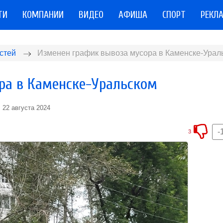
ТИ
КОМПАНИИ
ВИДЕО
АФИША
СПОРТ
РЕКЛ
стей
Изменен график вывоза мусора в Каменске-Урал
ра в Каменске-Уральском
22 августа 2024
-
3