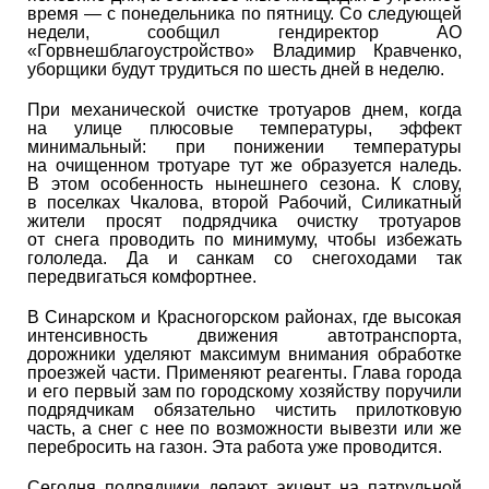
время — с понедельника по пятницу. Со следующей
недели, сообщил гендиректор АО
«Горвнешблагоустройство» Владимир Кравченко,
уборщики будут трудиться по шесть дней в неделю.
При механической очистке тротуаров днем, когда
на улице плюсовые температуры, эффект
минимальный: при понижении температуры
на очищенном тротуаре тут же образуется наледь.
В этом особенность нынешнего сезона. К слову,
в поселках Чкалова, второй Рабочий, Силикатный
жители просят подрядчика очистку тротуаров
от снега проводить по минимуму, чтобы избежать
гололеда. Да и санкам со снегоходами так
передвигаться комфортнее.
В Синарском и Красногорском районах, где высокая
интенсивность движения автотранспорта,
дорожники уделяют максимум внимания обработке
проезжей части. Применяют реагенты. Глава города
и его первый зам по городскому хозяйству поручили
подрядчикам обязательно чистить прилотковую
часть, а снег с нее по возможности вывезти или же
перебросить на газон. Эта работа уже проводится.
Сегодня подрядчики делают акцент на патрульной