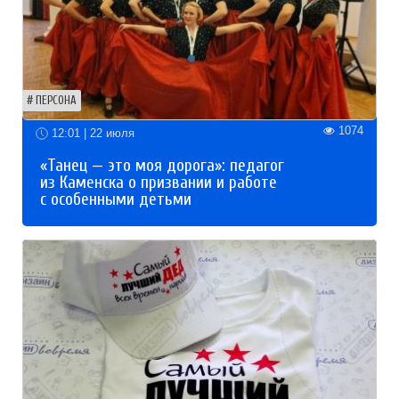
ПЕРСОНА
1074
12:01 | 22 июля
«Танец — это моя дорога»: педагог
из Каменска о призвании и работе
с особенными детьми