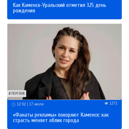
Как Каменск-Уральский отметил 325 день
рождения
ПЕРСОНА
1271
12:02 | 17 июля
«Фанаты рекламы» покоряют Каменск: как
страсть меняет облик города