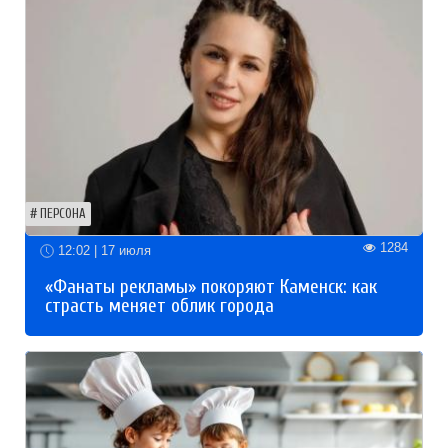
ПЕРСОНА
1284
12:02 | 17 июля
«Фанаты рекламы» покоряют Каменск: как
страсть меняет облик города