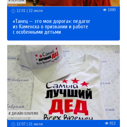
ПЕРСОНА
1090
12:01 | 22 июля
«Танец — это моя дорога»: педагог
из Каменска о призвании и работе
с особенными детьми
ДИЗАЙН ВОВРЕМЯ
812
12:07 | 21 июля