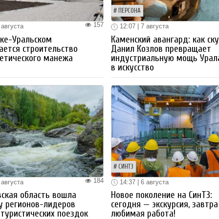
ПЕРСОНА
157
 августа
12:07 | 7 августа
ке-Уральском
Каменский авангард: как ск
ается строительство
Данил Козлов превращает
етического манежа
индустриальную мощь Урал
в искусство
СИНТЗ
184
 августа
14:37 | 6 августа
ская область вошла
Новое поколение на СинТЗ:
у регионов-лидеров
сегодня — экскурсия, завтра
 туристических поездок
любимая работа!