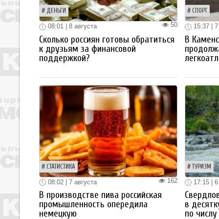
ДЕНЬГИ
СПОРТ
50
08:01 | 8 августа
15:37 | 7
Сколько россиян готовы обратиться
В Каменс
к друзьям за финансовой
продолж
поддержкой?
легкоатл
СТАТИСТИКА
ТУРИЗМ
162
08:02 | 7 августа
17:15 | 6
В производстве пива российская
Свердлов
промышленность опередила
в десятк
немецкую
по числу