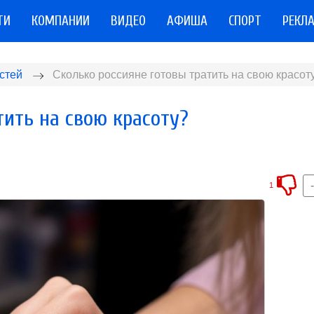
ТИ
КОМПАНИИ
ВИДЕО
АФИША
СПОРТ
РЕКЛ
стей
Сколько россияне готовы тратить на свою красот
тить на свою красоту?
1