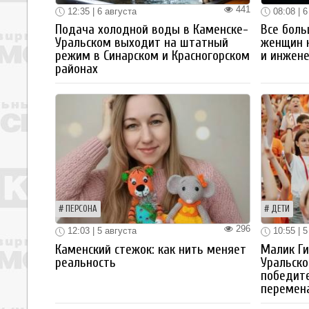
441
12:35 | 6 августа
08:08 | 6
Подача холодной воды в Каменске-
Все боль
Уральском выходит на штатный
женщин 
режим в Синарском и Красногорском
и инжен
районах
ПЕРСОНА
ДЕТИ
296
12:03 | 5 августа
10:55 | 5
Каменский стежок: как нить меняет
Малик Ги
реальность
Уральско
победите
перемен