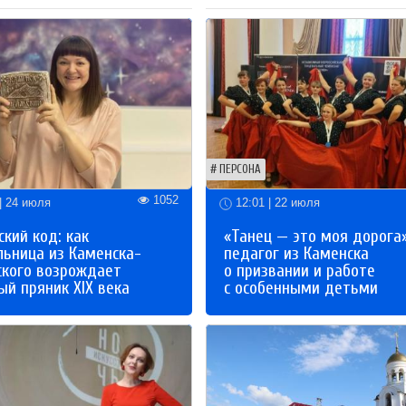
ПЕРСОНА
1052
| 24 июля
12:01 | 22 июля
кий код: как
«Танец — это моя дорога»
льница из Каменска-
педагог из Каменска
ского возрождает
о призвании и работе
й пряник XIX века
с особенными детьми