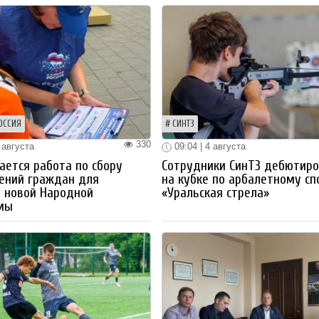
ОССИЯ
СИНТЗ
330
 августа
09:04 | 4 августа
ется работа по сбору
Сотрудники СинТЗ дебютир
ений граждан для
на кубке по арбалетному сп
 новой Народной
«Уральская стрела»
мы