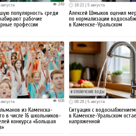
249
 августа
18:21 | 5 августа
шую популярность среди
Алексей Шмыков оценил ме
набирают рабочие
по нормализации водоснаб
ерные профессии
в Каменске-Уральском
ОТКЛЮЧЕНИЕ ВОДЫ
608
 августа
08:28 | 5 августа
льманов из Каменска-
Ситуация с водоснабжением
го в числе 16 школьников-
в Каменске-Уральском оста
лей конкурса «Большая
напряженной
а»