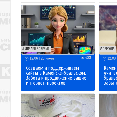
ДИЗАЙН ВОВРЕМЯ
ПЕРСОНА
623
12:06 | 28 июля
12:08 
Создаем и поддерживаем
Каменс
сайты в Каменске-Уральском.
учите
Забота и продвижение ваших
Ураль
интернет-проектов
забыты