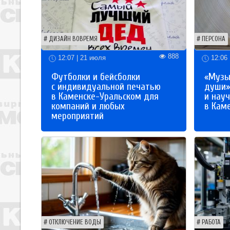
ДИЗАЙН ВОВРЕМЯ
ПЕРСОНА
888
12:07 | 21 июля
12:06 
Футболки и бейсболки
«Музы
с индивидуальной печатью
души»
в Каменске-Уральском для
и науч
компаний и любых
в Кам
мероприятий
ОТКЛЮЧЕНИЕ ВОДЫ
РАБОТА