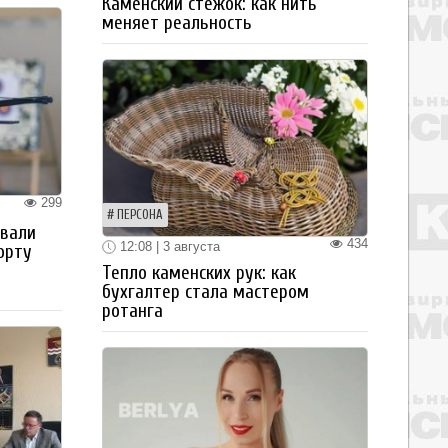
Каменский стежок: как нить
меняет реальность
299
ПЕРСОНА
овали
434
12:08 | 3 августа
орту
Тепло каменских рук: как
бухгалтер стала мастером
ротанга