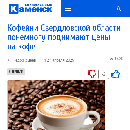
Кофейни Свердловской области
понемногу поднимают цены
на кофе
1506
Фёдор Змеев
27 апреля 2025
ДЕНЬГИ
-2
3
1