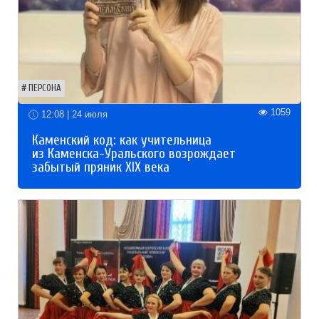
ПЕРСОНА
1059
12:08 | 24 июля
Каменский код: как учительница
из Каменска-Уральского возрождает
забытый пряник XIX века