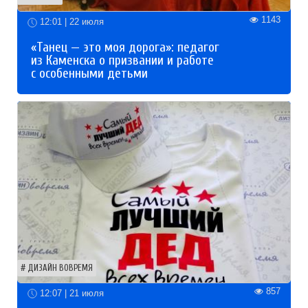
1143
12:01 | 22 июля
«Танец — это моя дорога»: педагог
из Каменска о призвании и работе
с особенными детьми
ДИЗАЙН ВОВРЕМЯ
857
12:07 | 21 июля