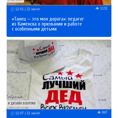
1131
12:01 | 22 июля
«Танец — это моя дорога»: педагог
из Каменска о призвании и работе
с особенными детьми
ДИЗАЙН ВОВРЕМЯ
847
12:07 | 21 июля