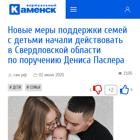
Новые меры поддержки семей
с детьми начали действовать
в Свердловской области
по поручению Дениса Паслера
2105
све.рф
02 июня 2025
ДЕТИ
СЕМЬЯ
+2
1
3