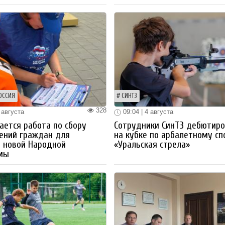
ОССИЯ
СИНТЗ
328
 августа
09:04 | 4 августа
ется работа по сбору
Сотрудники СинТЗ дебютир
ений граждан для
на кубке по арбалетному сп
 новой Народной
«Уральская стрела»
мы