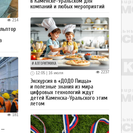
в Каменске-Уральском для
компаний и любых мероприятий
214
ульптор
а
АЛГОРИТМИКА
2237
12:05 | 16 июля
Экскурсия в «ДОДО Пицца»
и полезные знания из мира
цифровых технологий ждут
детей Каменска-Уральского этим
летом
181
 —