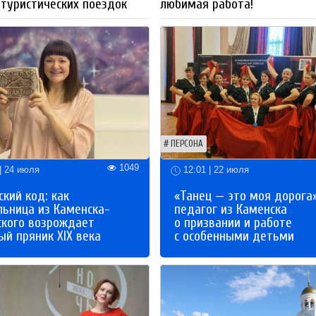
 туристических поездок
любимая работа!
ПЕРСОНА
1049
| 24 июля
12:01 | 22 июля
кий код: как
«Танец — это моя дорога»
льница из Каменска-
педагог из Каменска
ского возрождает
о призвании и работе
й пряник XIX века
с особенными детьми