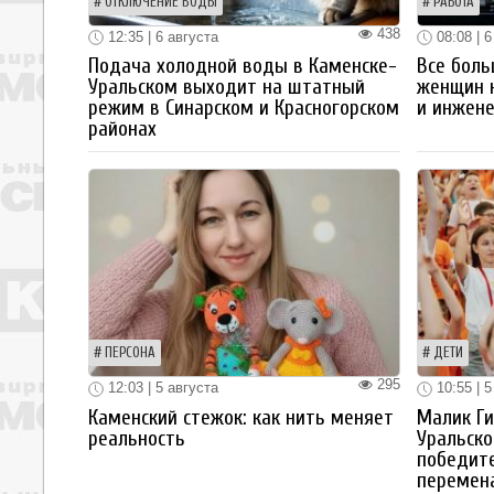
ОТКЛЮЧЕНИЕ ВОДЫ
РАБОТА
438
12:35 | 6 августа
08:08 | 6
Подача холодной воды в Каменске-
Все боль
Уральском выходит на штатный
женщин 
режим в Синарском и Красногорском
и инжен
районах
ПЕРСОНА
ДЕТИ
295
12:03 | 5 августа
10:55 | 5
Каменский стежок: как нить меняет
Малик Ги
реальность
Уральско
победите
перемен