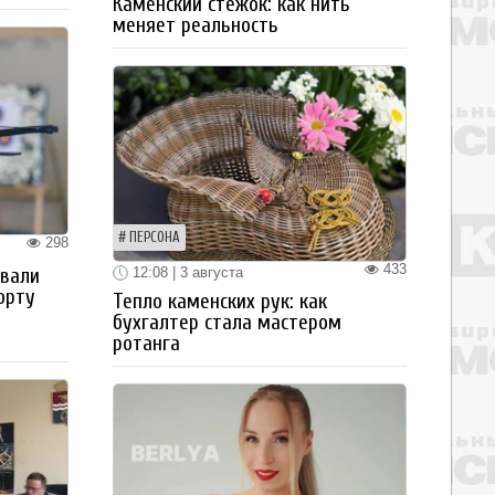
Каменский стежок: как нить
меняет реальность
ПЕРСОНА
298
433
12:08 | 3 августа
овали
орту
Тепло каменских рук: как
бухгалтер стала мастером
ротанга