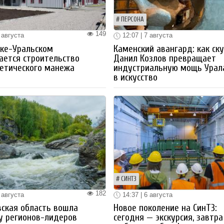
ПЕРСОНА
149
 августа
12:07 | 7 августа
ке-Уральском
Каменский авангард: как ск
ается строительство
Данил Козлов превращает
етического манежа
индустриальную мощь Урал
в искусство
СИНТЗ
182
 августа
14:37 | 6 августа
ская область вошла
Новое поколение на СинТЗ:
у регионов-лидеров
сегодня — экскурсия, завтра