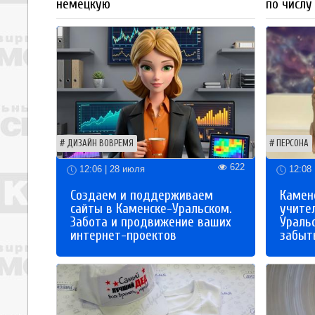
немецкую
по числу
ДИЗАЙН ВОВРЕМЯ
ПЕРСОНА
622
12:06 | 28 июля
12:08 
Создаем и поддерживаем
Каменс
сайты в Каменске-Уральском.
учите
Забота и продвижение ваших
Ураль
интернет-проектов
забыты