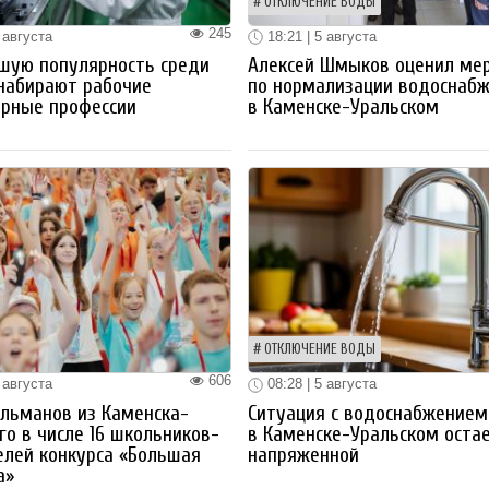
ОТКЛЮЧЕНИЕ ВОДЫ
245
 августа
18:21 | 5 августа
шую популярность среди
Алексей Шмыков оценил ме
набирают рабочие
по нормализации водоснаб
ерные профессии
в Каменске-Уральском
ОТКЛЮЧЕНИЕ ВОДЫ
606
 августа
08:28 | 5 августа
льманов из Каменска-
Ситуация с водоснабжением
го в числе 16 школьников-
в Каменске-Уральском оста
лей конкурса «Большая
напряженной
а»