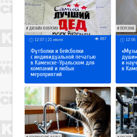
ДИЗАЙН ВОВРЕМЯ
ПЕРСОНА
887
12:07 | 21 июля
12:06 
Футболки и бейсболки
«Музы
с индивидуальной печатью
души»
в Каменске-Уральском для
и науч
компаний и любых
в Кам
мероприятий