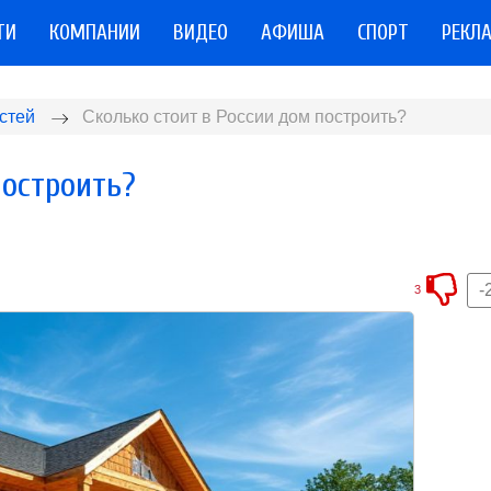
ТИ
КОМПАНИИ
ВИДЕО
АФИША
СПОРТ
РЕКЛ
стей
Сколько стоит в России дом построить?
построить?
-
3