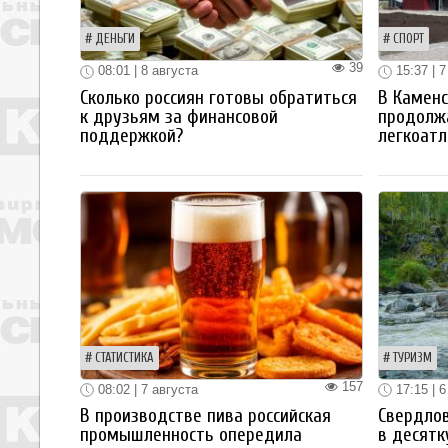
ДЕНЬГИ
СПОРТ
39
08:01 | 8 августа
15:37 | 7
Сколько россиян готовы обратиться
В Каменс
к друзьям за финансовой
продолж
поддержкой?
легкоатл
СТАТИСТИКА
ТУРИЗМ
157
08:02 | 7 августа
17:15 | 6
В производстве пива российская
Свердлов
промышленность опередила
в десятк