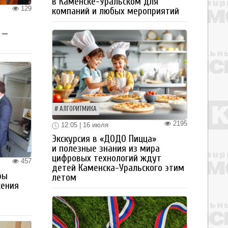
в Каменске-Уральском для
129
компаний и любых мероприятий
 —
АЛГОРИТМИКА
2195
12:05 | 16 июля
Экскурсия в «ДОДО Пицца»
и полезные знания из мира
цифровых технологий ждут
457
детей Каменска-Уральского этим
ры
летом
жения