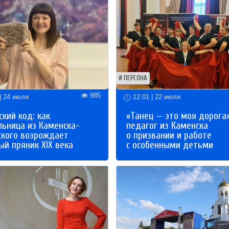
ПЕРСОНА
985
| 24 июля
12:01 | 22 июля
кий код: как
«Танец — это моя дорога»
льница из Каменска-
педагог из Каменска
ского возрождает
о призвании и работе
й пряник XIX века
с особенными детьми