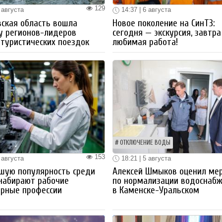
129
 августа
14:37 | 6 августа
ская область вошла
Новое поколение на СинТЗ:
у регионов-лидеров
сегодня — экскурсия, завтра
 туристических поездок
любимая работа!
ОТКЛЮЧЕНИЕ ВОДЫ
153
 августа
18:21 | 5 августа
шую популярность среди
Алексей Шмыков оценил ме
набирают рабочие
по нормализации водоснаб
ерные профессии
в Каменске-Уральском