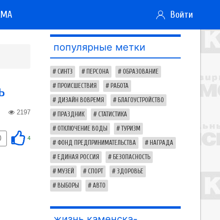
АМА
Войти
популярные метки
СИНТЗ
ПЕРСОНА
ОБРАЗОВАНИЕ
ь
ПРОИСШЕСТВИЯ
РАБОТА
ДИЗАЙН ВОВРЕМЯ
БЛАГОУСТРОЙСТВО
2197
ПРАЗДНИК
СТАТИСТИКА
ОТКЛЮЧЕНИЕ ВОДЫ
ТУРИЗМ
0
4
ФОНД ПРЕДПРИНИМАТЕЛЬСТВА
НАГРАДА
ЕДИНАЯ РОССИЯ
БЕЗОПАСНОСТЬ
МУЗЕЙ
СПОРТ
ЗДОРОВЬЕ
ВЫБОРЫ
АВТО
жизнь каменска-