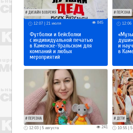
ДИЗАЙН ВОВРЕМЯ
ПЕРСОНА
845
12:07 | 21 июля
12:06 
Футболки и бейсболки
«Музы
с индивидуальной печатью
души»
в Каменске-Уральском для
и науч
компаний и любых
в Кам
мероприятий
ПЕРСОНА
ДЕТИ
241
12:03 | 5 августа
10:55 | 5