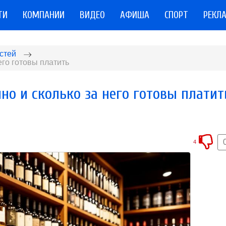
ТИ
КОМПАНИИ
ВИДЕО
АФИША
СПОРТ
РЕКЛ
стей
его готовы платить
но и сколько за него готовы платит
4