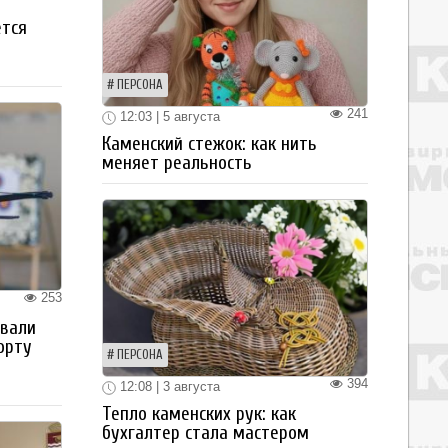
ется
ПЕРСОНА
241
12:03 | 5 августа
Каменский стежок: как нить
меняет реальность
253
овали
орту
ПЕРСОНА
394
12:08 | 3 августа
Тепло каменских рук: как
бухгалтер стала мастером