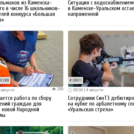
льманов из Каменска-
Ситуация с водоснабжением
го в числе 16 школьников-
в Каменске-Уральском оста
лей конкурса «Большая
напряженной
а»
ОССИЯ
СИНТЗ
280
 августа
09:04 | 4 августа
ется работа по сбору
Сотрудники СинТЗ дебютир
ений граждан для
на кубке по арбалетному сп
 новой Народной
«Уральская стрела»
мы