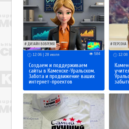
ДИЗАЙН ВОВРЕМЯ
ПЕРСОНА
584
12:06 | 28 июля
12:08 
Создаем и поддерживаем
Каменс
сайты в Каменске-Уральском.
учите
Забота и продвижение ваших
Ураль
интернет-проектов
забыты