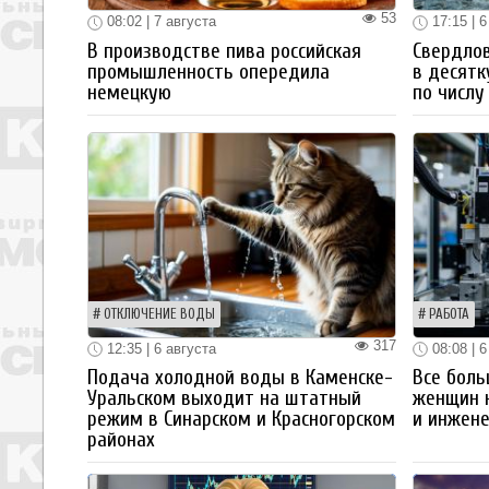
53
08:02 | 7 августа
17:15 | 6
В производстве пива российская
Свердлов
промышленность опередила
в десятк
немецкую
по числу
ОТКЛЮЧЕНИЕ ВОДЫ
РАБОТА
317
12:35 | 6 августа
08:08 | 6
Подача холодной воды в Каменске-
Все боль
Уральском выходит на штатный
женщин 
режим в Синарском и Красногорском
и инжен
районах