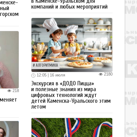
в Каменске-Уральском для
менске-
компаний и любых мероприятий
тный
огорском
АЛГОРИТМИКА
2180
12:05 | 16 июля
Экскурсия в «ДОДО Пицца»
и полезные знания из мира
218
цифровых технологий ждут
 меняет
детей Каменска-Уральского этим
летом