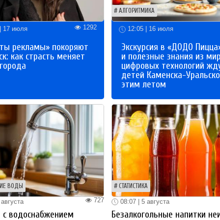
АЛГОРИТМИКА
1292
| 17 июля
12:05 | 16 июля
ты рекламы» покоряют
Экскурсия в «ДОДО Пицца
к: как страсть меняет
и полезные знания из ми
 города
цифровых технологий жд
детей Каменска-Уральско
этим летом
ИЕ ВОДЫ
СТАТИСТИКА
727
 августа
08:07 | 5 августа
 с водоснабжением
Безалкогольные напитки не