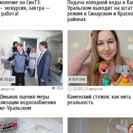
коление на СинТЗ:
Подача холодной воды в Ка
— экскурсия, завтра —
Уральском выходит на шта
работа!
режим в Синарском и Красн
районах
ИЕ ВОДЫ
ПЕРСОНА
413
 августа
12:03 | 5 августа
 Шмыков оценил меры
Каменский стежок: как нить
ализации водоснабжения
реальность
ке-Уральском