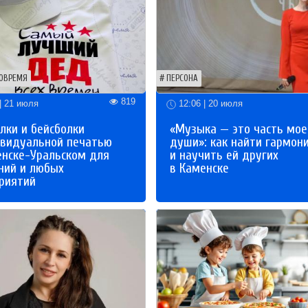
ОВРЕМЯ
ПЕРСОНА
819
| 21 июля
12:06 | 20 июля
лки и бейсболки
«Музыка — это часть мое
ивидуальной печатью
души»: как найти гармон
енске-Уральском для
и научить ей других
ний и любых
в Каменске
риятий