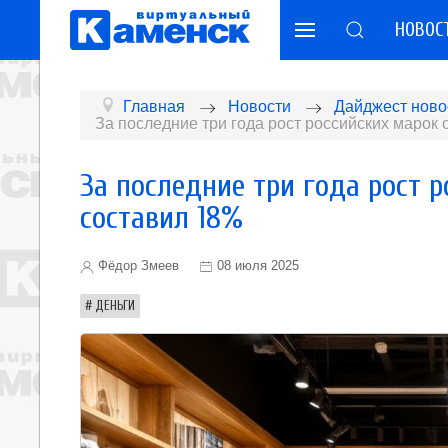
НОВОС
Главная
Новости
Дайджест ново
За последние три года рост российских марок
За последние три года рост 
составил 18%
Фёдор Змеев
08 июля 2025
ДЕНЬГИ