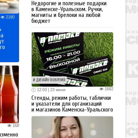
Недорогие и полезные подарки
в Каменске-Уральском. Ручки,
магниты и брелоки на любой
2180
бюджет
»
ра
ут
го
ДИЗАЙН ВОВРЕМЯ
1682
12:03 | 23 июня
Стенды, режим работы, таблички
и указатели для организаций
и магазинов Каменска-Уральского
168
изменно