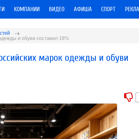
ТИ
КОМПАНИИ
ВИДЕО
АФИША
СПОРТ
РЕКЛ
стей
 одежды и обуви составил 18%
российских марок одежды и обуви