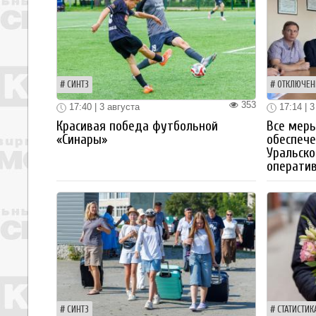
СИНТЗ
ОТКЛЮЧЕН
353
17:40 | 3 августа
17:14 | 3
Красивая победа футбольной
Все мер
«Синары»
обеспече
Уральско
операти
СИНТЗ
СТАТИСТИК