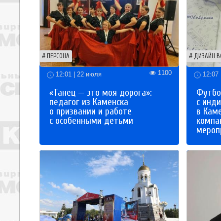
ПЕРСОНА
ДИЗАЙН В
1100
12:01 | 22 июля
12:07 
«Танец — это моя дорога»:
Футбо
педагог из Каменска
с инд
о призвании и работе
в Кам
с особенными детьми
компа
мероп