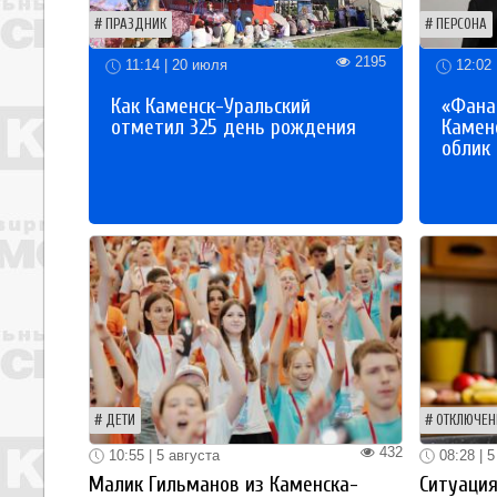
ПРАЗДНИК
ПЕРСОНА
2195
11:14 | 20 июля
12:02 
Как Каменск-Уральский
«Фана
отметил 325 день рождения
Каменс
облик
ДЕТИ
ОТКЛЮЧЕН
432
10:55 | 5 августа
08:28 | 5
Малик Гильманов из Каменска-
Ситуация