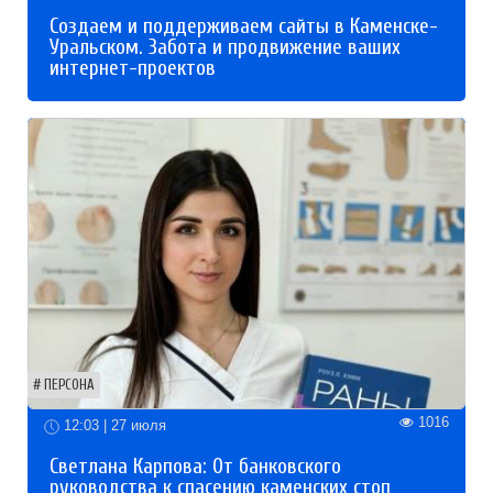
Создаем и поддерживаем сайты в Каменске-
Уральском. Забота и продвижение ваших
интернет-проектов
ПЕРСОНА
1016
12:03 | 27 июля
Светлана Карпова: От банковского
руководства к спасению каменских стоп