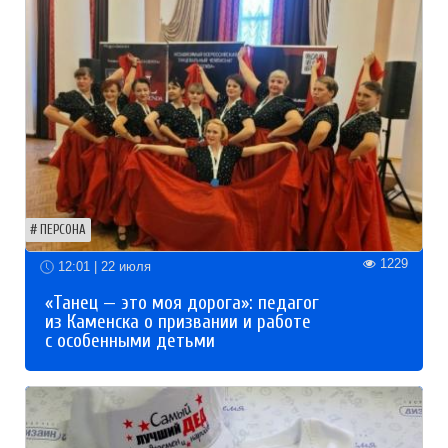
ПЕРСОНА
1229
12:01 | 22 июля
«Танец — это моя дорога»: педагог
из Каменска о призвании и работе
с особенными детьми