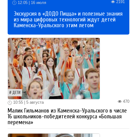
2191
12:05 | 16 июля
Экскурсия в «ДОДО Пицца» и полезные знания
из мира цифровых технологий ждут детей
Каменска-Уральского этим летом
ДЕТИ
470
10:55 | 5 августа
Малик Гильманов из Каменска-Уральского в числе
16 школьников-победителей конкурса «Большая
перемена»