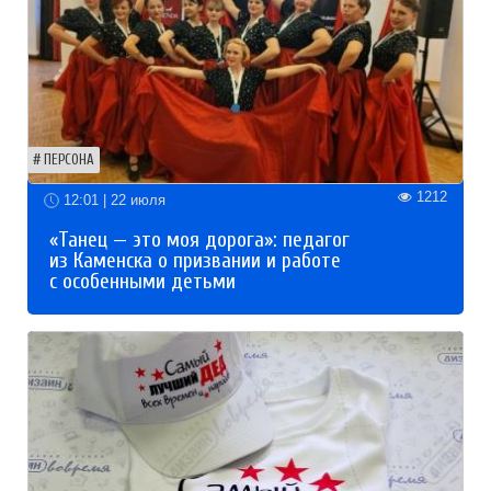
ПЕРСОНА
1212
12:01 | 22 июля
«Танец — это моя дорога»: педагог
из Каменска о призвании и работе
с особенными детьми