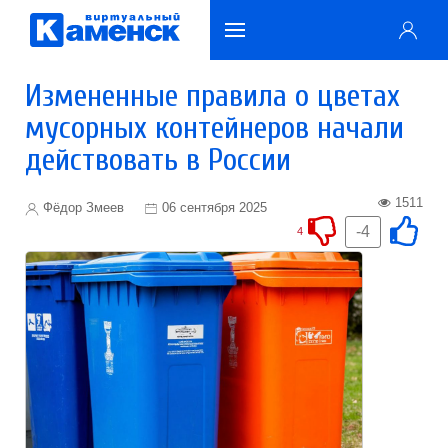
Измененные правила о цветах
мусорных контейнеров начали
действовать в России
1511
Фёдор Змеев
06 сентября 2025
-4
4