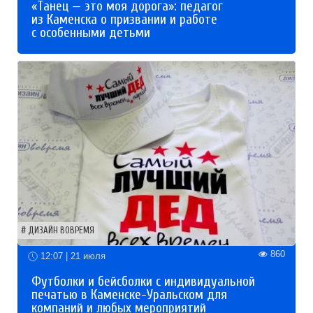
«Танец — это моя дорога»: педагог
из Каменска о призвании и работе
с особенными детьми
ДИЗАЙН ВОВРЕМЯ
860
12:07 | 21 июля
Футболки и бейсболки с индивидуальной
печатью в Каменске-Уральском для
компаний и любых мероприятий