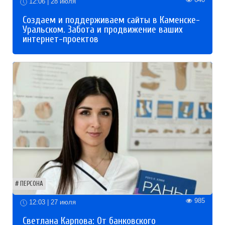
12:06 | 28 июля
Создаем и поддерживаем сайты в Каменске-
Уральском. Забота и продвижение ваших
интернет-проектов
ПЕРСОНА
985
12:03 | 27 июля
Светлана Карпова: От банковского