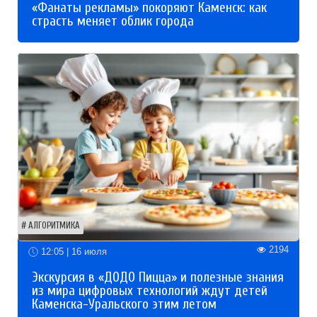
«Фанаты рекламы» покоряют Каменск: как
страсть меняет облик города
АЛГОРИТМИКА
2194
12:05 | 16 июля
Экскурсия в «ДОДО Пицца» и полезные знания
из мира цифровых технологий ждут детей
Каменска-Уральского этим летом