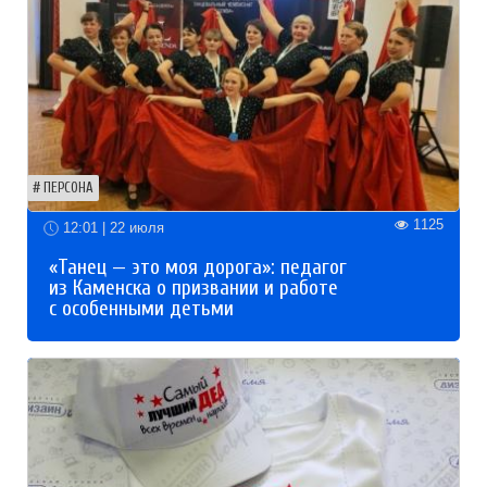
ПЕРСОНА
1125
12:01 | 22 июля
«Танец — это моя дорога»: педагог
из Каменска о призвании и работе
с особенными детьми