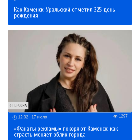
Как Каменск-Уральский отметил 325 день
рождения
ПЕРСОНА
1297
12:02 | 17 июля
«Фанаты рекламы» покоряют Каменск: как
страсть меняет облик города