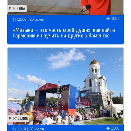
ПЕРСОНА
1007
12:06 | 20 июля
«Музыка — это часть моей души»: как найти
гармонию и научить ей других в Каменске
ПРАЗДНИК
2200
11:14 | 20 июля